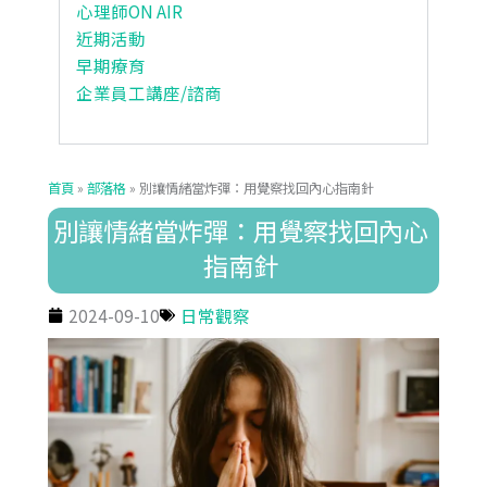
心理師ON AIR
近期活動
早期療育
企業員工講座/諮商
首頁
»
部落格
»
別讓情緒當炸彈：用覺察找回內心指南針
別讓情緒當炸彈：用覺察找回內心
指南針
2024-09-10
日常觀察