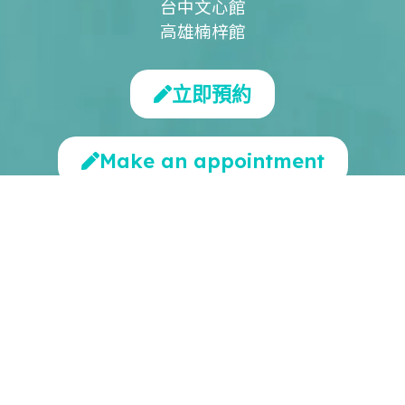
台中文心館
高雄楠梓館
立即預約
Make an appointment
客服專線
0968-070-620
營業時間
週一至週六 09:00~21:00
國定假日除外
本所隸屬於
蛹之生心理健康集團
|
心理治療/諮商
|
心理健康促進講