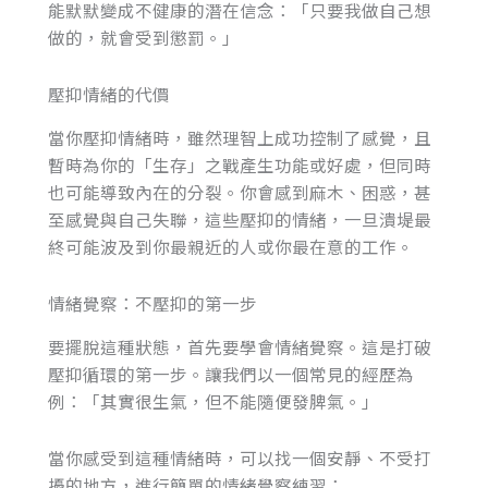
能默默變成不健康的潛在信念：「只要我做自己想
做的，就會受到懲罰。」
壓抑情緒的代價
當你壓抑情緒時，雖然理智上成功控制了感覺，且
暫時為你的「生存」之戰產生功能或好處，但同時
也可能導致內在的分裂。你會感到麻木、困惑，甚
至感覺與自己失聯，這些壓抑的情緒，一旦潰堤最
終可能波及到你最親近的人或你最在意的工作。
情緒覺察：不壓抑的第一步
要擺脫這種狀態，首先要學會情緒覺察。這是打破
壓抑循環的第一步。讓我們以一個常見的經歷為
例：「其實很生氣，但不能隨便發脾氣。」
當你感受到這種情緒時，可以找一個安靜、不受打
擾的地方，進行簡單的情緒覺察練習：