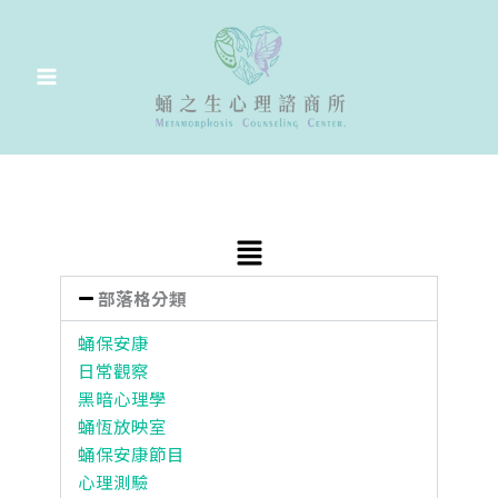
跳
至
主
要
內
容
Main
Menu
部落格分類
蛹保安康
日常觀察
黑暗心理學
蛹恆放映室
蛹保安康節目
心理測驗