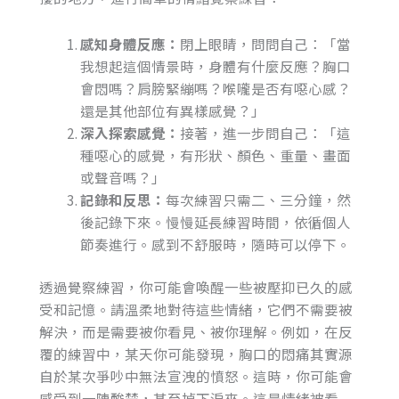
感知身體反應：
閉上眼睛，問問自己：「當
我想起這個情景時，身體有什麼反應？胸口
會悶嗎？肩膀緊繃嗎？喉嚨是否有噁心感？
還是其他部位有異樣感覺？」
深入探索感覺：
接著，進一步問自己：「這
種噁心的感覺，有形狀、顏色、重量、畫面
或聲音嗎？」
記錄和反思：
每次練習只需二、三分鐘，然
後記錄下來。慢慢延長練習時間，依循個人
節奏進行。感到不舒服時，隨時可以停下。
透過覺察練習，你可能會喚醒一些被壓抑已久的感
受和記憶。請溫柔地對待這些情緒，它們不需要被
解決，而是需要被你看見、被你理解。例如，在反
覆的練習中，某天你可能發現，胸口的悶痛其實源
自於某次爭吵中無法宣洩的憤怒。這時，你可能會
感受到一陣酸楚，甚至掉下淚來。這是情緒被看