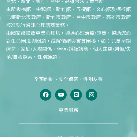
台北、新北、新竹、台中、高雄合法立案診所
本所板橋館、中和館、新竹館、五權館、文心館及楠梓館
已獲新北市政府、新竹市政府、台中市政府、高雄市政府
核准執行通訊心理諮商業務。
由國家級證照專業心理師，透過心理治療/諮商，協助您面
對生命困境與問題，緩解情緒與實質困擾，如：兒童早期
療育、家庭/人際關係、伴侶/婚姻諮商、個人焦慮/創傷/失
落/自我探索、性別議題。
全預約制、安全保密、性別友善
F
Y
L
I
a
o
i
n
c
u
n
s
e
t
e
t
專業服務
b
u
a
o
b
g
o
e
r
k
a