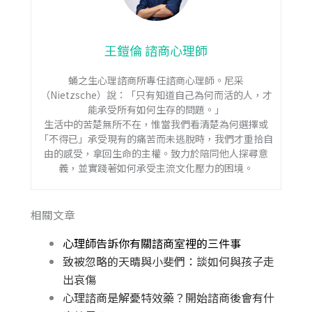
王鎧倫 諮商心理師
蛹之生心理諮商所專任諮商心理師。尼采
（Nietzsche）說：「只有知道自己為何而活的人，才
能承受所有如何生存的問題。」
生活中的苦楚無所不在，惟當我們看清楚為何選擇或
「不得已」承受現有的痛苦而未逃脫時，我們才重拾自
由的感受，拿回生命的主權。致力於陪同他人探尋意
義，並實踐著如何承受主流文化壓力的困境。
相關文章
心理師告訴你有關諮商室裡的三件事
致被忽略的天晴與小斐們：談如何與孩子走
出哀傷
心理諮商是解憂特效藥？開始諮商後會有什