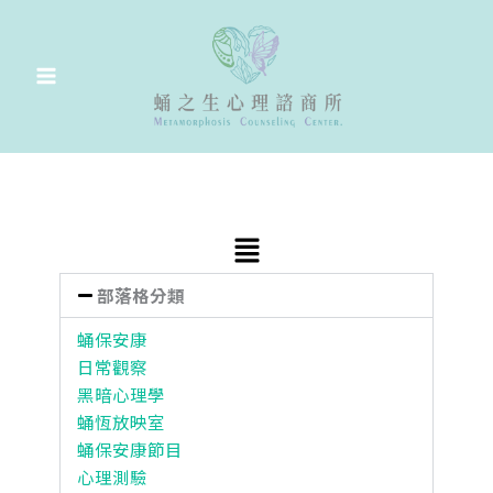
跳
至
主
要
內
容
Main
Menu
部落格分類
蛹保安康
日常觀察
黑暗心理學
蛹恆放映室
蛹保安康節目
心理測驗