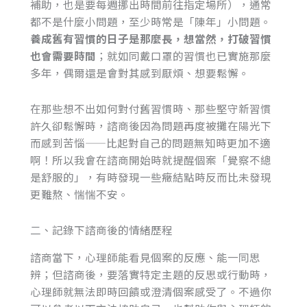
補助，也是要每週挪出時間前往指定場所），通常
都不是什麼小問題，至少時常是「陳年」小問題。
養成舊有習慣的日子是那麼長，想當然，打破習慣
也會需要時間
；就如同戴口罩的習慣也已實施那麼
多年，偶爾還是會對其感到厭煩、想要鬆懈。
在那些想不出如何對付舊習慣時、那些堅守新習慣
許久卻鬆懈時，諮商後因為問題再度被攤在陽光下
而感到苦惱——比起對自己的問題無知時更加不適
啊！所以我會在諮商開始時就提醒個案「覺察不總
是舒服的」，有時發現一些癥結點時反而比未發現
更難熬、惴惴不安。
二、記錄下諮商後的情緒歷程
諮商當下，心理師能看見個案的反應、能一同思
辨；但諮商後，要落實特定主題的反思或行動時，
心理師就無法即時回饋或澄清個案感受了。不過你