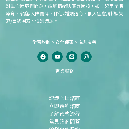
對生命困境與問題，緩解情緒與實質困擾，如：兒童早期
療育、家庭/人際關係、伴侶/婚姻諮商、個人焦慮/創傷/失
落/自我探索、性別議題。
全預約制、安全保密、性別友善
F
Y
L
I
a
o
i
n
c
u
n
s
e
t
e
t
專業服務
b
u
a
o
b
g
o
e
r
k
a
m
認識心理諮商
立即預約諮商
了解預約流程
常見諮商問答