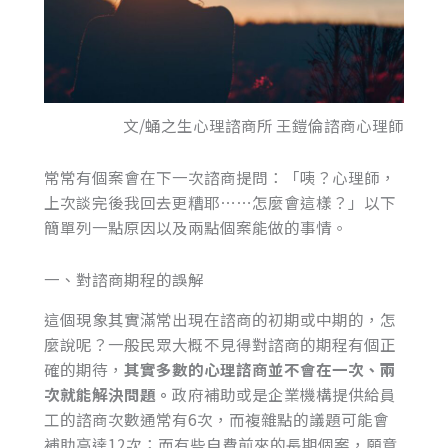
文/蛹之生心理諮商所 王鎧倫諮商心理師
常常有個案會在下一次諮商提問：「咦？心理師，
上次談完後我回去更糟耶⋯⋯怎麼會這樣？」以下
簡單列一點原因以及兩點個案能做的事情。
一、對諮商期程的誤解
這個現象其實滿常出現在諮商的初期或中期的，怎
麼說呢？一般民眾大概不見得對諮商的期程有個正
確的期待，
其實多數的心理諮商並不會在一次、兩
次就能解決問題。
政府補助或是企業機構提供給員
工的諮商次數通常有6次，而複雜點的議題可能會
補助高達12次；而有些自費前來的長期個案，願意