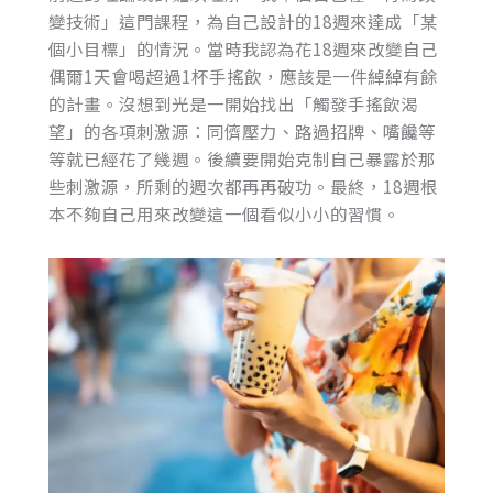
變技術」這門課程，為自己設計的18週來達成「某
個小目標」的情況。當時我認為花18週來改變自己
偶爾1天會喝超過1杯手搖飲，應該是一件綽綽有餘
的計畫。沒想到光是一開始找出「觸發手搖飲渴
望」的各項刺激源：同儕壓力、路過招牌、嘴饞等
等就已經花了幾週。後續要開始克制自己暴露於那
些刺激源，所剩的週次都再再破功。最終，18週根
本不夠自己用來改變這一個看似小小的習慣。