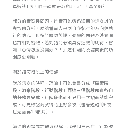
每週談1次，而一談就是為期1、2年，甚至數年。
部分的實質性問題，確實可能透過短期的諮商討論
與協助分析，就讓當事人得到自我執行的方向與執
行的信心，但多半讓你苦惱、憂慮的問題牽涉範圍
也許相對複雜，若對諮商必須具有速效的期待，會
讓「心情怎麼沒變好？！」這個疑問及諮商後的煩
悶感更明顯。
關於諮商階段上的任務
對於諮商的時程，理論上可能會畫分成
「探索階
段、洞察階段、行動階段」而這三個階段都有各自
的任務要完成
，每階段也都不只用一次諮商就能完
成，可見得諮商就得花上好多次（儘管短短的6次
也是需要1.5個月）。
前述的理論或許難以理解，我舉個自己在「行為改