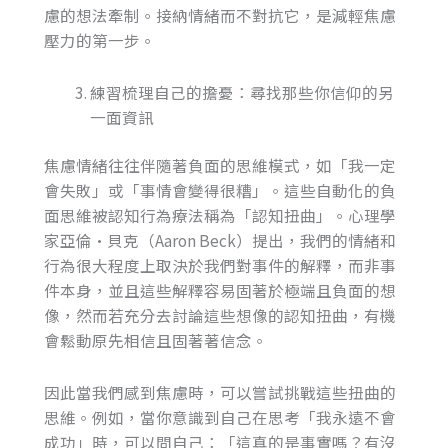
慮的想法牽制。接納情緒而不對抗它，是減輕焦慮
壓力的第一步。
練習梳理自己的擔憂：尋找那些你信仰的另
一面資訊
焦慮情緒往往伴隨著負面的思維模式，如「我一定
會失敗」或「事情會變得很糟」。這些自動化的負
面思維被認知行為療法稱為「認知扭曲」。心理學
家亞倫·貝克（Aaron Beck）提出，我們的情緒和
行為很大程度上取決於我們對事件的解釋，而非事
件本身，並且這些解釋容易固著於極端且負面的想
像，然而若充分去討論這些想像的認知扭曲，有機
會鬆動原先相信且固著著信念。
因此當我們感到焦慮時，可以嘗試挑戰這些扭曲的
思維。例如，當你意識到自己在思考「我永遠不會
成功」時，可以問自己：「這真的是事實嗎？有沒