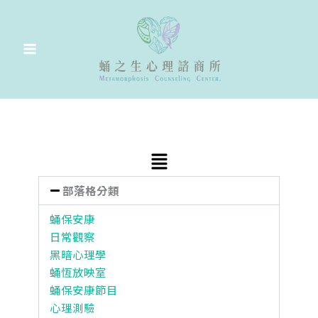
跳
至
主
要
內
容
Main
Menu
部落格分類
蛹保安康
日常觀察
黑暗心理學
蛹恆放映室
蛹保安康節目
心理測驗