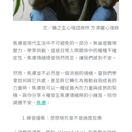
文／蛹之生心理諮商所 方鴻耀心理師
焦慮是現代生活中不可避免的一部分。無論是職場
壓力、學業挑戰，還是日常人際關係中的種種不確
定性，焦慮情緒總是悄然而至，讓我們感到不安。
然而，焦慮並不必然是一個消極的情緒。當我們學
會如何與它共處，甚至將它轉化為推動自我成長的
力量時，焦慮就可以一種促進內在力量與成熟的契
機。與你分享４種發生焦慮情緒時的小練習，陪你
調適不安、
焦慮
：
練習緩衝：想想現在是不是過度反應
心理學家漢斯·塞利（Hans Selye）在其壓力理論