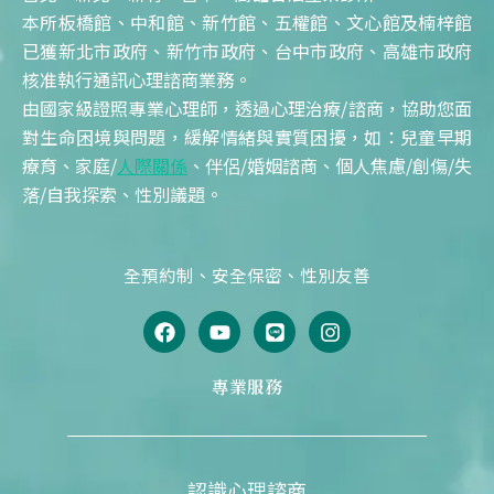
本所板橋館、中和館、新竹館、五權館、文心館及楠梓館
已獲新北市政府、新竹市政府、台中市政府、高雄市政府
核准執行通訊心理諮商業務。
由國家級證照專業心理師，透過心理治療/諮商，協助您面
對生命困境與問題，緩解情緒與實質困擾，如：兒童早期
療育、家庭/
人際關係
、伴侶/婚姻諮商、個人焦慮/創傷/失
落/自我探索、性別議題。
全預約制、安全保密、性別友善
F
Y
L
I
a
o
i
n
c
u
n
s
e
t
e
t
專業服務
b
u
a
o
b
g
o
e
r
k
a
m
認識心理諮商