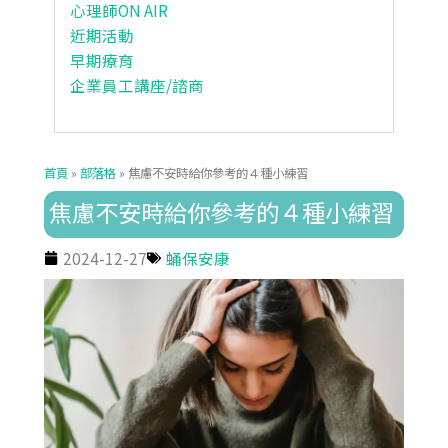
心理師ON AIR
近期活動
早期療育
企業員工講座/諮商
首頁
»
部落格
»
焦慮不安時給你參考的４種小練習
焦慮不安時給你參考的４種小練習
2024-12-27
蛹保安康