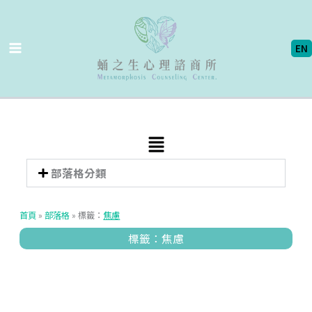
跳
至
主
EN
要
內
容
Main
Menu
部落格分類
首頁
»
部落格
»
標籤：
焦慮
標籤：焦慮
頁
頁
面
面