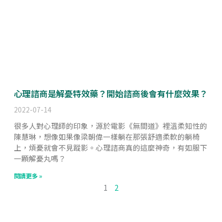
心理諮商是解憂特效藥？開始諮商後會有什麼效果？
2022-07-14
很多人對心理師的印象，源於電影《無間道》裡溫柔知性的
陳慧琳，想像如果像梁朝偉一樣躺在那張舒適柔軟的躺椅
上，煩憂就會不見蹤影。心理諮商真的這麼神奇，有如服下
一顆解憂丸嗎？
閱讀更多 »
1
2