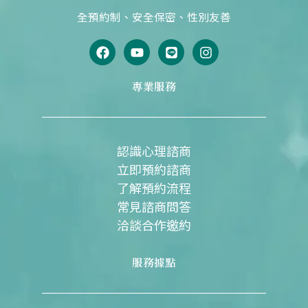
全預約制、安全保密、性別友善
F
Y
L
I
a
o
i
n
c
u
n
s
e
t
e
t
專業服務
b
u
a
o
b
g
o
e
r
k
a
m
認識心理諮商
立即預約諮商
了解預約流程
常見諮商問答
洽談合作邀約
服務據點