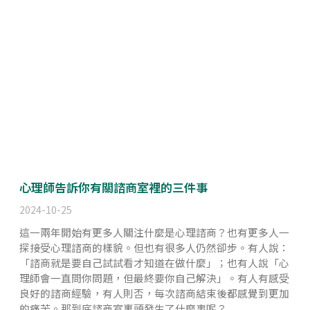
心理師告訴你有關諮商室裡的三件事
2024-10-25
這一兩年開始有更多人關注什麼是心理諮商？也有更多人一
探接受心理諮商的樣貌。但也有很多人仍然卻步。有人說：
「諮商就是要自己試試看才知道在做什麼」；也有人說「心
理師會一直問你問題，但最終要你自己解決」。有人有感受
良好的諮商經驗，有人則否，每次諮商結束後都感覺到更加
的痛苦。那到底諮商室裏頭發生了什麼事呢？