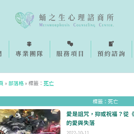
們
專業團隊
服務項目
預約諮詢​
頁
»
部落格
»
標籤：
死亡
標籤：死亡
愛是詛咒，抑或祝福？從《
的愛與失落
2022-10-11