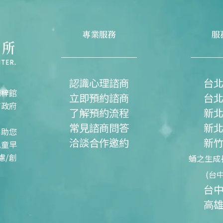
專業服務
服
認識心理諮商
台
楠梓館
立即預約諮商
台
市政府
了解預約流程
新
常見諮商問答
新
協助您
洽談合作邀約
新
兒童早
慮/創
蛹之生成
(台
台
高