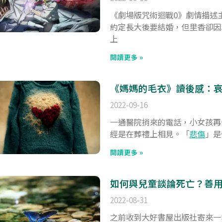
《劇場版咒術迴戰0》劇情描述
約定長大後要結婚，但里香卻因
上
閱讀更多 »
《媽媽的毛衣》讀後感：
2022-09-16
一通醫院捎來的電話，小女孩再
經是在葬禮上相見。「
悲傷
」是
閱讀更多 »
如何與兒童談論死亡？善
2022-08-31
之前收到大好書屋出版社寄來一