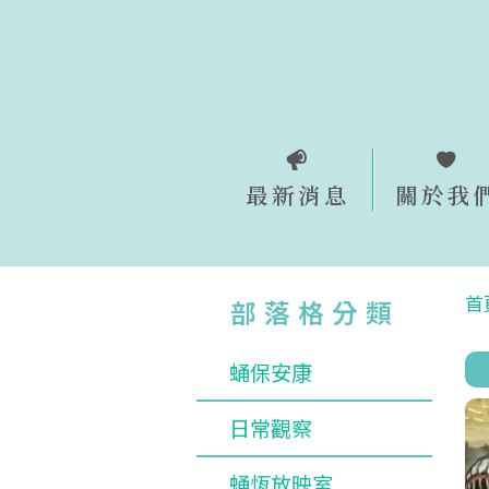
跳
至
主
要
內
容
最新消息
關於我
首
部落格分類
蛹保安康
日常觀察
蛹恆放映室