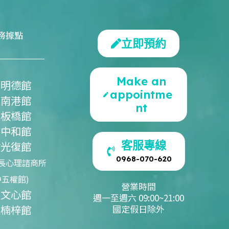
務據點
立即預約
Make an
北明德館
appointme
北南港館
nt
北板橋館
北中和館
客服專線
竹光復館
0968-070-620
長心理諮商所
中五權館)
營業時間
中文心館
週一至週六 09:00~21:00
雄楠梓館
國定假日除外