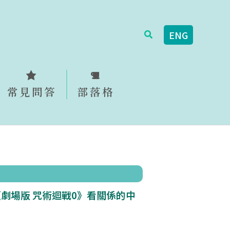
搜
ENG
尋
常見問答
部落格
劇場版 咒術迴戰0》看關係的中