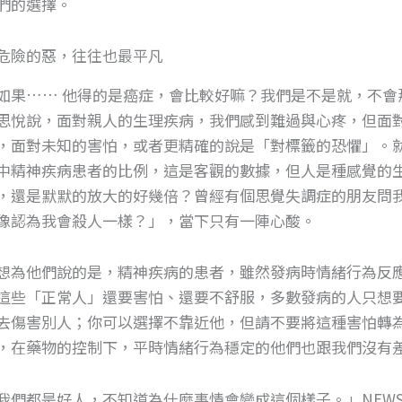
們的選擇。
危險的惡，往往也最平凡
如果…… 他得的是癌症，會比較好嘛？我們是不是就，不會
思悅說，面對親人的生理疾病，我們感到難過與心疼，但面
，面對未知的害怕，或者更精確的說是「對標籤的恐懼」。
中精神疾病患者的比例，這是客觀的數據，但人是種感覺的
，還是默默的放大的好幾倍？曾經有個思覺失調症的朋友問
像認為我會殺人一樣？」，當下只有一陣心酸。
想為他們說的是，精神疾病的患者，雖然發病時情緒行為反
這些「正常人」還要害怕、還要不舒服，多數發病的人只想
去傷害別人；你可以選擇不靠近他，但請不要將這種害怕轉
，在藥物的控制下，平時情緒行為穩定的他們也跟我們沒有
我們都是好人，不知道為什麼事情會變成這個樣子。」NEW