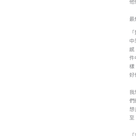
他
最
「
中
感
件
樣
好
我
們
想
至
「