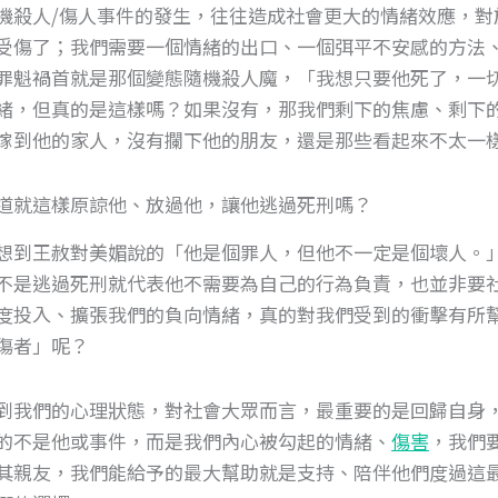
機殺人/傷人事件的發生，往往造成社會更大的情緒效應，對
受傷了；我們需要一個情緒的出口、一個弭平不安感的方法
罪魁禍首就是那個變態隨機殺人魔，「我想只要他死了，一
緒，但真的是這樣嗎？如果沒有，那我們剩下的焦慮、剩下
嫁到他的家人，沒有攔下他的朋友，還是那些看起來不太一
道就這樣原諒他、放過他，讓他逃過死刑嗎？
想到王赦對美媚說的「他是個罪人，但他不一定是個壞人。
不是逃過死刑就代表他不需要為自己的行為負責，也並非要
度投入、擴張我們的負向情緒，真的對我們受到的衝擊有所
傷者」呢？
到我們的心理狀態，對社會大眾而言，最重要的是回歸自身
的不是他或事件，而是我們內心被勾起的情緒、
傷害
，我們
其親友，我們能給予的最大幫助就是支持、陪伴他們度過這