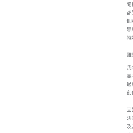
隨
都
個
思
轉
難
我
並
過
創
回
決
及