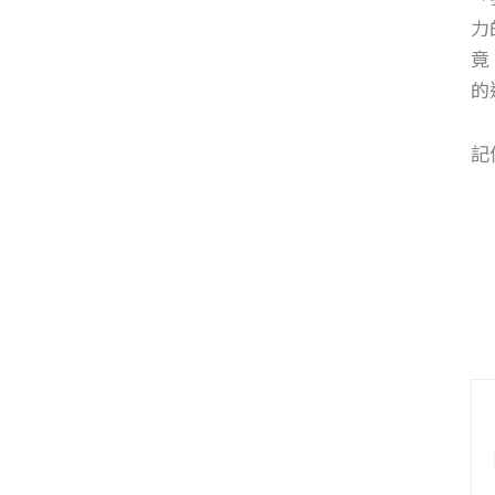
力
竟
的
記