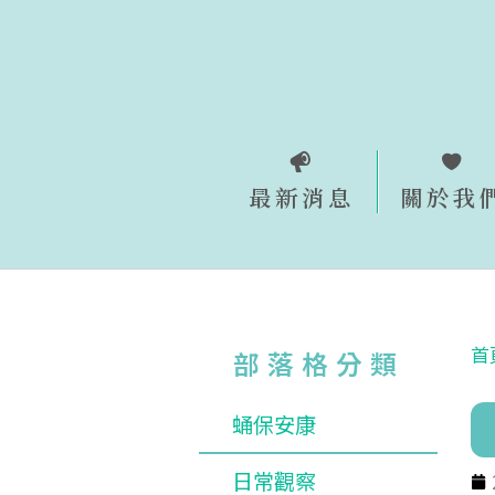
跳
至
主
要
內
容
最新消息
關於我
首
部落格分類
蛹保安康
日常觀察