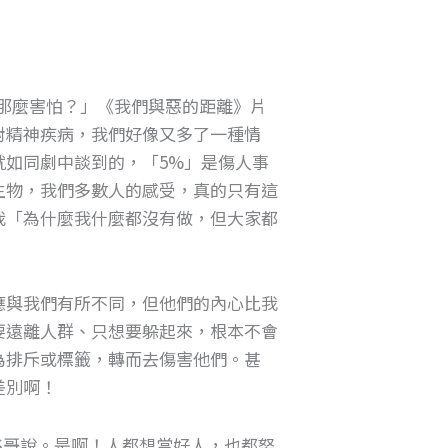
那麼害怕？」《我們與惡的距離》片
對精神疾病，我們好像又多了一種情
就如同劇中談到的，「5%」是傷人事
生物，我們多數人的感受，真的只有這
我「為什麼我什麼都沒有做，但大家都
應與我們有所不同，但他們的內心比我
要遠離人群、只想要躲起來，根本不會
為排斥或標籤，轉而去傷害他們。甚
差別啊！
S哥說。是啊！人都想當好人，也都努