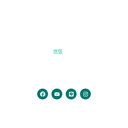
台北、新北、新竹、台中、高雄合法立案診所
本所板橋館、中和館、新竹館、五權館、文心館及楠梓館
已獲新北市政府、新竹市政府、台中市政府、高雄市政府
核准執行通訊心理諮商業務。
由國家級證照專業心理師，透過心理治療/諮商，協助您面
對生命困境與問題，緩解情緒與實質困擾，如：兒童早期
療育、家庭/人際關係、
伴侶
/婚姻諮商、個人焦慮/創傷/失
落/自我探索、性別議題。
全預約制、安全保密、性別友善
F
Y
L
I
a
o
i
n
c
u
n
s
e
t
e
t
專業服務
b
u
a
o
b
g
o
e
r