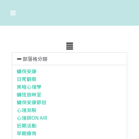
跳
至
主
要
內
容
Main
Menu
部落格分類
蛹保安康
日常觀察
黑暗心理學
蛹恆放映室
蛹保安康節目
心理測驗
心理師ON AIR
近期活動
早期療育