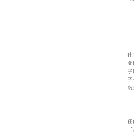
什
關
子
子
戲
任
「