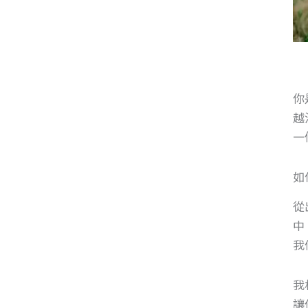
你
越
一
如
從
中
我
我
讓