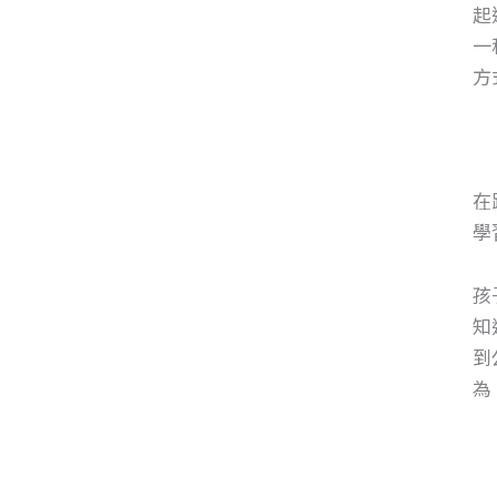
起
一
方
在
學
孩
知
到
為