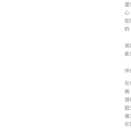
當
心
如
的
或
能
伴
在
務
道
庭
進
在