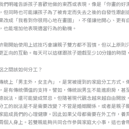
我們明確告訴孩子喜歡他做的東西或表現，像是「你畫的好
，但同時也可能讓孩子為了被肯定而失去之後的自發性跟創
果改成「我看到你很用心地在畫圖」，不僅讓他開心、更有
，也能增加他表現適當行為的動機。
許剛開始使用上述技巧會讓親子雙方都不習慣，但以上原則
更正向的互動。每天可以這樣跟孩子遊戲至少10分鐘的時間
侶之間該如何分工？
傳統上「男主外，女主內」，是常被提到的家庭分工方式。
，是有傳統價值的支持。譬如，傳統說男生不能進廚房，甚
德說法，還可能變成禁忌。但隨著現代觀念越來越自由開放
分工的說法是不是需要改變？不管是婚姻關係，或者是親子
家庭成員們的心理健康。因此如果父母都需要在外工作，養
兩個人身上。若雙親能夠共同合作參與家庭大小事，這也會