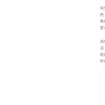
另
色
角
更
我
活
前
伴