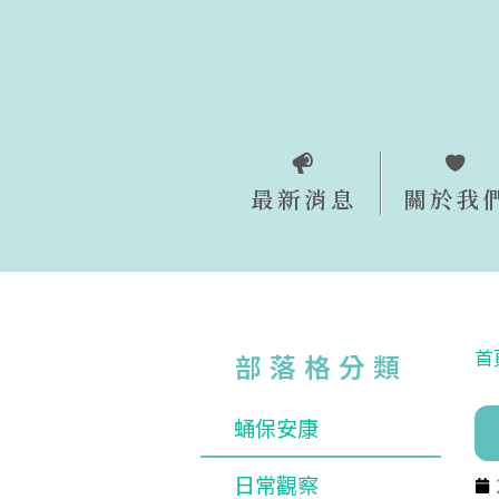
跳
至
主
要
內
容
最新消息
關於我
首
部落格分類
蛹保安康
日常觀察