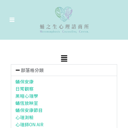
跳
至
主
要
內
容
Main
Menu
部落格分類
蛹保安康
日常觀察
黑暗心理學
蛹恆放映室
蛹保安康節目
心理測驗
心理師ON AIR