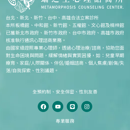
台北、新北、新竹、台中、高雄合法立案診所
本所板橋館、中和館、新竹館、五權館、文心館及楠梓館
已獲新北市政府、新竹市政府、台中市政府、高雄市政府
核准執行通訊心理諮商業務。
由國家級證照專業心理師，透過心理治療/諮商，協助您面
對生命困境與問題，緩解情緒與實質困擾，如：兒童早期
療育、家庭/人際關係、伴侶/婚姻諮商、個人焦慮/創傷/失
落/自我探索、性別議題。
全預約制、安全保密、性別友善
F
Y
L
I
a
o
i
n
c
u
n
s
e
t
e
t
專業服務
b
u
a