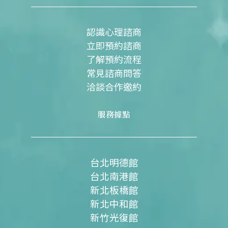
o
b
g
o
e
r
k
a
m
認識心理諮商
立即預約諮商
了解預約流程
常見諮商問答
洽談合作邀約
服務據點
台北明德館
台北南港館
新北板橋館
新北中和館
新竹光復館