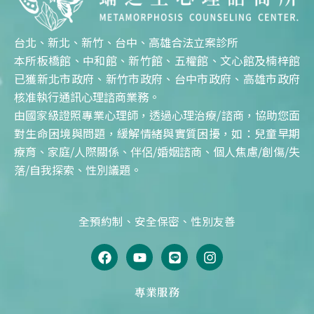
台北、新北、新竹、台中、高雄合法立案診所
本所板橋館、中和館、新竹館、五權館、文心館及楠梓館
已獲新北市政府、新竹市政府、台中市政府、高雄市政府
核准執行通訊心理諮商業務。
由國家級證照專業心理師，透過心理治療/諮商，協助您面
對生命困境與問題，緩解情緒與實質困擾，如：兒童早期
療育、家庭/人際關係、伴侶/婚姻諮商、個人焦慮/創傷/失
落/自我探索、性別議題。
全預約制、安全保密、性別友善
F
Y
L
I
a
o
i
n
c
u
n
s
e
t
e
t
專業服務
b
u
a