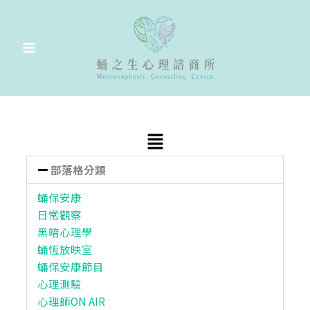
跳
至
主
要
內
容
Main
Menu
部落格分類
蛹保安康
日常觀察
黑暗心理學
蛹恆放映室
蛹保安康節目
心理測驗
心理師ON AIR