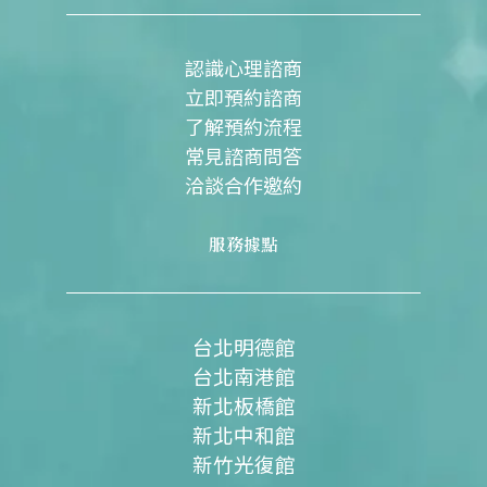
o
b
g
o
e
r
k
a
m
認識心理諮商
立即預約諮商
了解預約流程
常見諮商問答
洽談合作邀約
服務據點
台北明德館
台北南港館
新北板橋館
新北中和館
新竹光復館