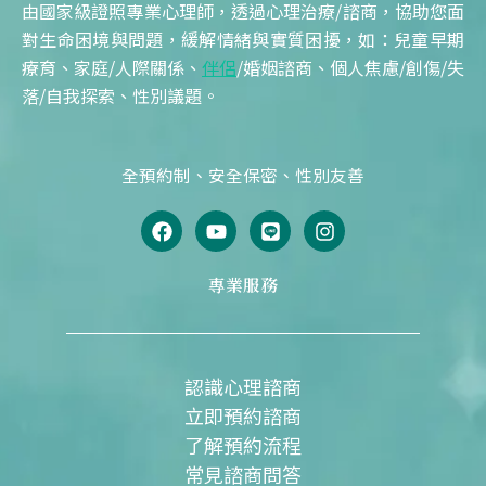
由國家級證照專業心理師，透過心理治療/諮商，協助您面
對生命困境與問題，緩解情緒與實質困擾，如：兒童早期
療育、家庭/人際關係、
伴侶
/婚姻諮商、個人焦慮/創傷/失
落/自我探索、性別議題。
全預約制、安全保密、性別友善
F
Y
L
I
a
o
i
n
c
u
n
s
e
t
e
t
專業服務
b
u
a
o
b
g
o
e
r
k
a
m
認識心理諮商
立即預約諮商
了解預約流程
常見諮商問答