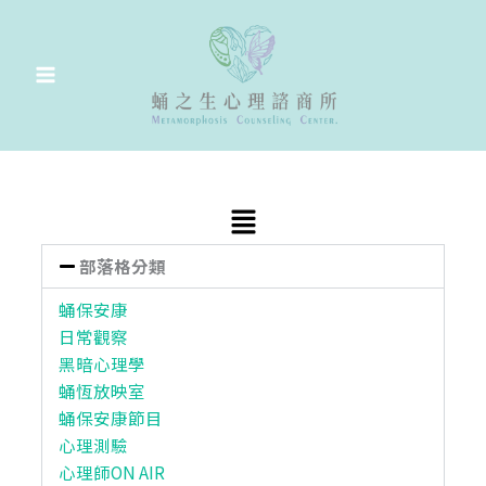
跳
至
主
要
內
容
Main
Menu
部落格分類
蛹保安康
日常觀察
黑暗心理學
蛹恆放映室
蛹保安康節目
心理測驗
心理師ON AIR