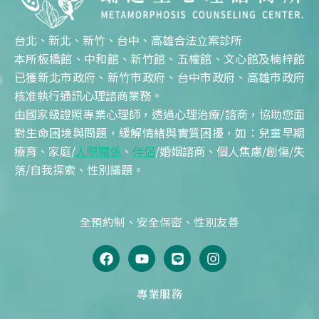
台北、新北、新竹、台中、高雄合法立案診所
本所板橋館、中和館、新竹館、五權館、文心館及楠梓館
已獲新北市政府、新竹市政府、台中市政府、高雄市政府
核准執行通訊心理諮商業務。
由國家級證照專業心理師，透過心理治療/諮商，協助您面
對生命困境與問題，緩解情緒與實質困擾，如：兒童早期
療育、家庭/
人際關係
、
伴侶
/婚姻諮商、個人焦慮/創傷/失
落/自我探索、性別議題。
全預約制、安全保密、性別友善
F
Y
L
I
a
o
i
n
c
u
n
s
e
t
e
t
專業服務
b
u
a
o
b
g