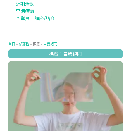
近期活動
早期療育
企業員工講座/諮商
首頁
»
部落格
»
標籤：
自我認同
標籤：自我認同