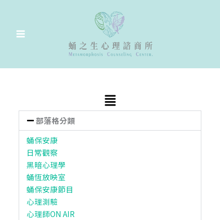
跳
至
主
要
內
容
Main
Menu
部落格分類
蛹保安康
日常觀察
黑暗心理學
蛹恆放映室
蛹保安康節目
心理測驗
心理師ON AIR