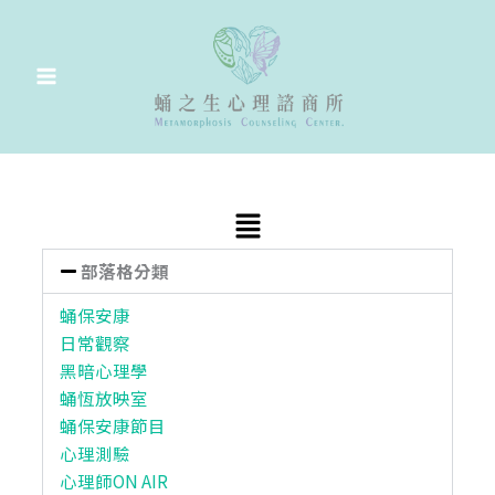
跳
至
主
要
內
容
Main
Menu
部落格分類
蛹保安康
日常觀察
黑暗心理學
蛹恆放映室
蛹保安康節目
心理測驗
心理師ON AIR