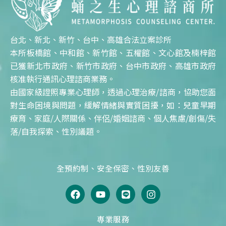
台北、新北、新竹、台中、高雄合法立案診所
本所板橋館、中和館、新竹館、五權館、文心館及楠梓館
已獲新北市政府、新竹市政府、台中市政府、高雄市政府
核准執行通訊心理諮商業務。
由國家級證照專業心理師，透過心理治療/諮商，協助您面
對生命困境與問題，緩解情緒與實質困擾，如：兒童早期
療育、家庭/人際關係、伴侶/婚姻諮商、個人焦慮/創傷/失
落/自我探索、性別議題。
全預約制、安全保密、性別友善
F
Y
L
I
a
o
i
n
c
u
n
s
e
t
e
t
專業服務