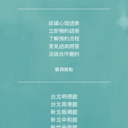
b
u
a
o
b
g
o
e
r
k
a
m
認識心理諮商
立即預約諮商
了解預約流程
常見諮商問答
洽談合作邀約
服務據點
台北明德館
台北南港館
新北板橋館
新北中和館
新竹光復館