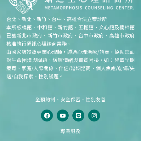
台北、新北、新竹、台中、高雄合法立案診所
本所板橋館、中和館、新竹館、五權館、文心館及楠梓館
已獲新北市政府、新竹市政府、台中市政府、高雄市政府
核准執行通訊心理諮商業務。
由國家級證照專業心理師，透過心理治療/諮商，協助您面
對生命困境與問題，緩解情緒與實質困擾，如：兒童早期
療育、家庭/人際關係、伴侶/婚姻諮商、個人焦慮/創傷/失
落/自我探索、性別議題。
全預約制、安全保密、性別友善
F
Y
L
I
a
o
i
n
c
u
n
s
e
t
e
t
專業服務
b
u
a