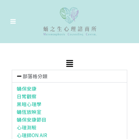
跳
至
主
要
內
容
Main
Menu
部落格分類
蛹保安康
日常觀察
黑暗心理學
蛹恆放映室
蛹保安康節目
心理測驗
心理師ON AIR