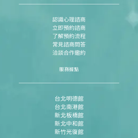
o
b
g
o
e
r
k
a
m
認識心理諮商
立即預約諮商
了解預約流程
常見諮商問答
洽談合作邀約
服務據點
台北明德館
台北南港館
新北板橋館
新北中和館
新竹光復館