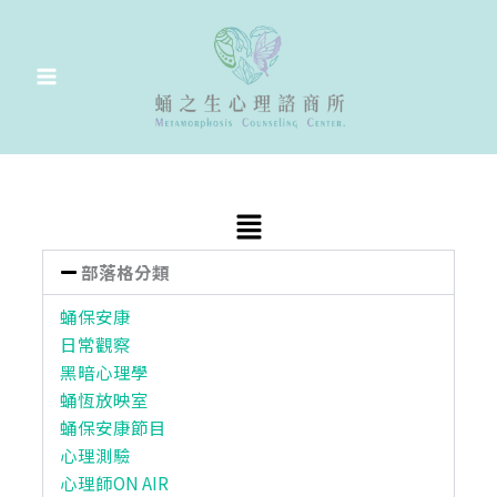
跳
至
主
要
內
容
Main
Menu
部落格分類
蛹保安康
日常觀察
黑暗心理學
蛹恆放映室
蛹保安康節目
心理測驗
心理師ON AIR