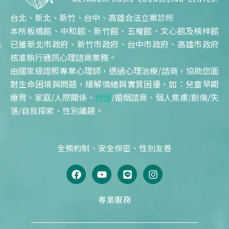
台北、新北、新竹、台中、高雄合法立案診所
本所板橋館、中和館、新竹館、五權館、文心館及楠梓館
已獲新北市政府、新竹市政府、台中市政府、高雄市政府
核准執行通訊心理諮商業務。
由國家級證照專業心理師，透過心理治療/諮商，協助您面
對生命困境與問題，緩解情緒與實質困擾，如：兒童早期
療育、家庭/人際關係、
伴侶
/婚姻諮商、個人焦慮/創傷/失
落/自我探索、性別議題。
全預約制、安全保密、性別友善
F
Y
L
I
a
o
i
n
c
u
n
s
e
t
e
t
專業服務
b
u
a
o
b
g
o
e
r