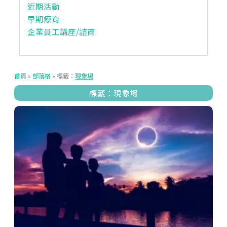
近期活動
早期療育
企業員工講座/諮商
首頁
»
部落格
»
標籤：
現象場
標籤：現象場