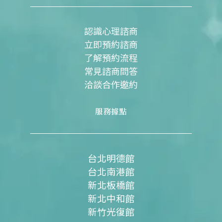
o
b
g
o
e
r
k
a
m
認識心理諮商
立即預約諮商
了解預約流程
常見諮商問答
洽談合作邀約
服務據點
台北明德館
台北南港館
新北板橋館
新北中和館
新竹光復館