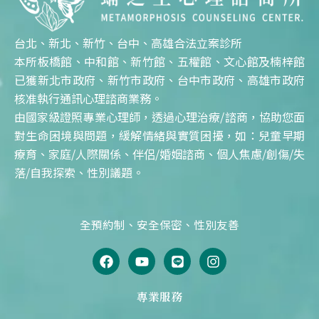
台北、新北、新竹、台中、高雄合法立案診所
本所板橋館、中和館、新竹館、五權館、文心館及楠梓館
已獲新北市政府、新竹市政府、台中市政府、高雄市政府
核准執行通訊心理諮商業務。
由國家級證照專業心理師，透過心理治療/諮商，協助您面
對生命困境與問題，緩解情緒與實質困擾，如：兒童早期
療育、家庭/人際關係、伴侶/婚姻諮商、個人焦慮/創傷/失
落/自我探索、性別議題。
全預約制、安全保密、性別友善
F
Y
L
I
a
o
i
n
c
u
n
s
e
t
e
t
專業服務
b
u
a