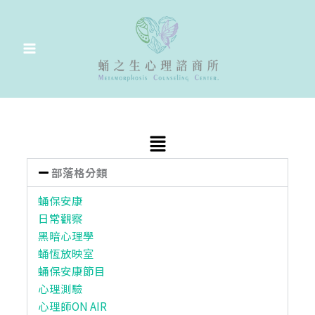
跳
至
主
要
內
容
Main
Menu
部落格分類
蛹保安康
日常觀察
黑暗心理學
蛹恆放映室
蛹保安康節目
心理測驗
心理師ON AIR