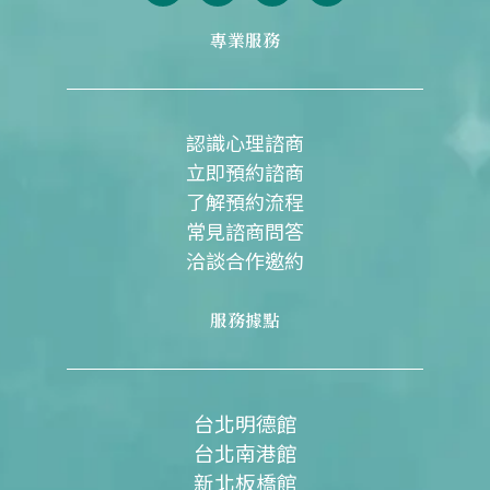
c
u
n
s
e
t
e
t
專業服務
b
u
a
o
b
g
o
e
r
k
a
m
認識心理諮商
立即預約諮商
了解預約流程
常見諮商問答
洽談合作邀約
服務據點
台北明德館
台北南港館
新北板橋館