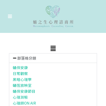
跳
至
主
要
內
容
Main
Menu
部落格分類
蛹保安康
日常觀察
黑暗心理學
蛹恆放映室
蛹保安康節目
心理測驗
心理師ON AIR