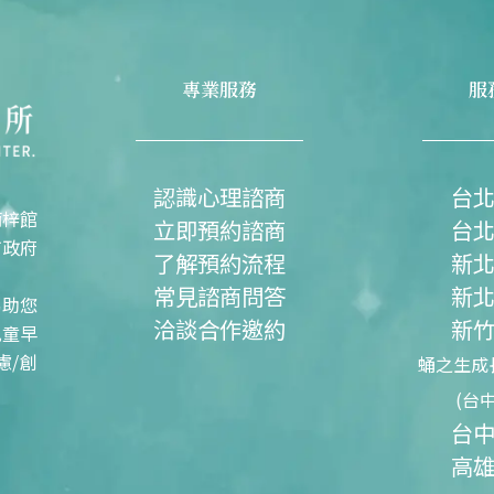
專業服務
服
認識心理諮商
台
楠梓館
立即預約諮商
台
市政府
了解預約流程
新
常見諮商問答
新
協助您
洽談合作邀約
新
兒童早
慮/創
蛹之生成
(台
台
高