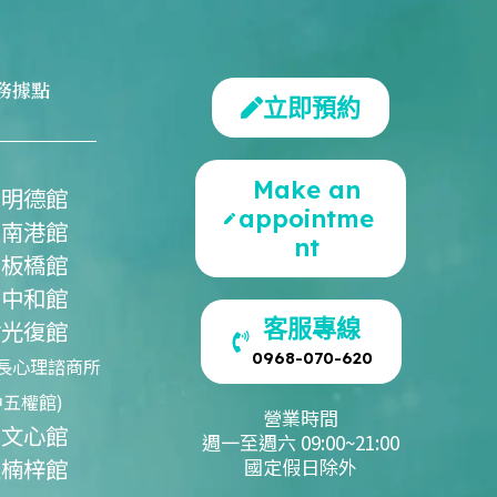
務據點
立即預約
Make an
北明德館
appointme
北南港館
nt
北板橋館
北中和館
客服專線
竹光復館
0968-070-620
長心理諮商所
中五權館)
營業時間
中文心館
週一至週六 09:00~21:00
雄楠梓館
國定假日除外