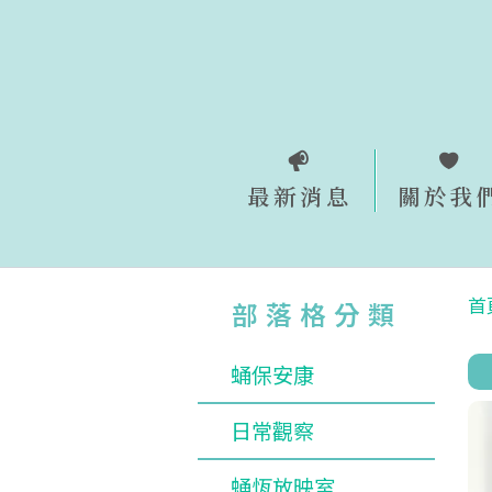
跳
至
主
要
內
容
最新消息
關於我
首
部落格分類
蛹保安康
日常觀察
蛹恆放映室