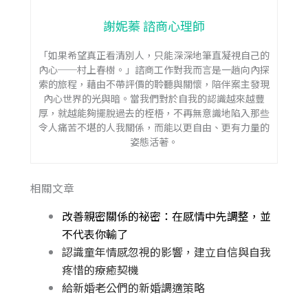
謝妮蓁 諮商心理師
「如果希望真正看清別人，只能深深地筆直凝視自己的
內心──村上春樹。」諮商工作對我而言是一趟向內探
索的旅程，藉由不帶評價的聆聽與關懷，陪伴案主發現
內心世界的光與暗。當我們對於自我的認識越來越豐
厚，就越能夠擺脫過去的桎梧，不再無意識地陷入那些
令人痛苦不堪的人我關係，而能以更自由、更有力量的
姿態活著。
相關文章
改善親密關係的祕密：在感情中先調整，並
不代表你輸了
認識童年情感忽視的影響，建立自信與自我
疼惜的療癒契機
給新婚老公們的新婚調適策略