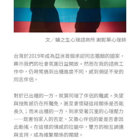
文／蛹之生心理諮商所 謝妮蓁心理師
台灣於2019年成為亞洲首個承認同志婚姻的國家，
顯示我們的社會氛圍日益開放。然而在我的諮商工
作中，仍時常遇到出櫃進度不同，感到侷促不安的
同志伴侶。
對於已出櫃的一方，就算同理了伴侶的難處，失望
與挫敗感仍在所難免，甚至會懷疑這段關係是否能
長久；而未出櫃的一方，則承受著沉重的心理壓力
——既害怕家人的否定，又擔心伴侶的愛是否會因
此動搖。在這樣的情感的拉鋸中，雙方的相互調適
與支持，成為維繫關係的關鍵。