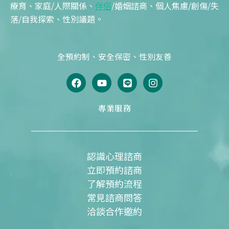
療育、家庭/人際關係、
伴侶
/婚姻諮商、個人焦慮/創傷/失
落/自我探索、性別議題。
全預約制、安全保密、性別友善
F
Y
L
I
a
o
i
n
c
u
n
s
e
t
e
t
專業服務
b
u
a
o
b
g
o
e
r
k
a
m
認識心理諮商
立即預約諮商
了解預約流程
常見諮商問答
洽談合作邀約