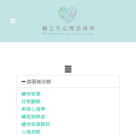
跳
至
主
要
內
容
Main
Menu
部落格分類
蛹保安康
日常觀察
黑暗心理學
蛹恆放映室
蛹保安康節目
心理測驗