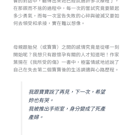
養的對話中，聽得出來她已經試過許多次療程了，
在那鍥而不捨的過程中，每一次的嘗試究竟要鼓起
多少勇氣，而每一次宣告失敗的心碎與破滅又要如
何去領受和承接，實在難以想像。
母親跟胎兒（或寶寶）之間的感情究竟是從哪一刻
開始呢？我想只有跟懷孕有關的人才知道吧！作家
葉揚在《我所受的傷》一書中，極富情感地述說了
自己在失去第二個寶寶後的生活調適與心路歷程。
我跟寶寶說了再見，下一次，希望
妳也有哭。
我被推出手術室，身分變成了死產
產婦。