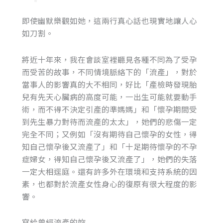
即使幽默樂觀如她，這兩行真心話也現實地讓人心
如刀割。
將近十年來，我在會談室裡聽見各種不同為了受孕
而受苦的故事，不同情境脈絡下的「流產」，對於
當事人的影響真的大不相同，好比「產檢時發現胎
兒有先天心臟病的高度可能，一出生可能就要動手
術，而不得不決定引產的準媽媽」和「懷孕期間受
到先生暴力對待而流產的太太」，她們的悲傷一定
完全不同；又例如「沒有期待自己懷孕的女性，得
知自己懷孕後又流產了」和「十足期待懷孕的不孕
症婦女，得知自己懷孕後又流產了」，她們的失落
一定大相逕庭。還有許多外在環境和支持系統的因
素，也都對於流產女性身心的復原有很大程度的影
響。
寫給曾經流產的妳