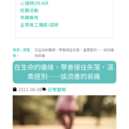
心理師ON AIR
近期活動
早期療育
企業員工講座/諮商
首頁
»
部落
在生命的邊緣，學會接住失落，溫柔道別──談流產
格
»
的哀痛
在生命的邊緣，學會接住失落，溫
柔道別──談流產的哀痛
2022-06-08
日常觀察