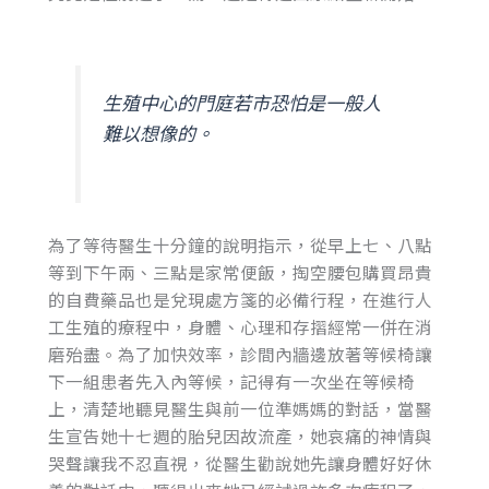
生殖中心的門庭若市恐怕是一般人
難以想像的。
為了等待醫生十分鐘的說明指示，從早上七、八點
等到下午兩、三點是家常便飯，掏空腰包購買昂貴
的自費藥品也是兌現處方箋的必備行程，在進行人
工生殖的療程中，身體、心理和存摺經常一併在消
磨殆盡。為了加快效率，診間內牆邊放著等候椅讓
下一組患者先入內等候，記得有一次坐在等候椅
上，清楚地聽見醫生與前一位準媽媽的對話，當醫
生宣告她十七週的胎兒因故流產，她哀痛的神情與
哭聲讓我不忍直視，從醫生勸說她先讓身體好好休