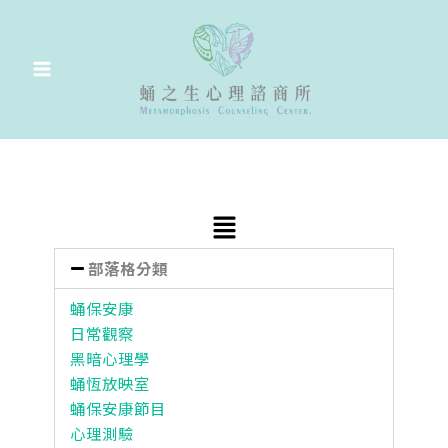
跳
至
主
要
內
容
Main
Menu
部落格分類
蛹保安康
日常觀察
黑暗心理學
蛹恆放映室
蛹保安康節目
心理測驗