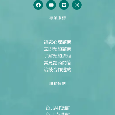
F
Y
L
I
a
o
i
n
c
u
n
s
e
t
e
t
專業服務
b
u
a
o
b
g
o
e
r
k
a
m
認識心理諮商
立即預約諮商
了解預約流程
常見諮商問答
洽談合作邀約
服務據點
台北明德館
台北南港館