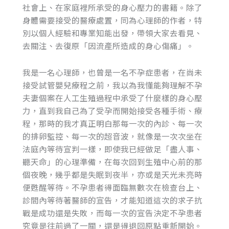
社會上、在家庭裡所承受的身心壓力的書籍。除了
身體需要接受的醫療處置，同為心理師的作者，特
別以個人經驗和專業知能出發，帶領大家去看見、
去關注、去復原「因流產所造成的身心傷痛」。
我是一名心理師，也曾是一名不孕症患者，在尚未
接受試管嬰兒療程之前，我以為我懂能夠理解不孕
夫妻個案在人工生殖過程中承受了什麼樣的身心壓
力，直到我自己為了受孕而開始接受各種手術、療
程，那時的我才真正明白那每一次的內診、每一次
的排卵監控、每一次的超音波，就像是一次次坐在
法庭內等待宣判一樣，即使我已經做足「盡人事、
聽天命」的心理準備，在每次回到生殖中心前的那
個夜晚，幾乎都是失眠到夜半，亦或是天光未亮時
便甦醒等待。不孕患者得面臨無數次在檢查台上、
診間內等待著醫師的宣告，才能知道這次的求子抗
戰是成功還是失敗，而每一次的宣告決定不孕患者
究竟是往前過了一關，還是得退回原點重新開始。