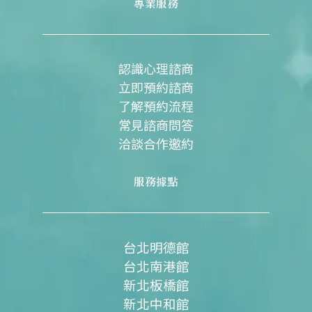
e
t
e
t
專業服務
b
u
a
o
b
g
o
e
r
k
a
m
認識心理諮商
立即預約諮商
了解預約流程
常見諮商問答
洽談合作邀約
服務據點
台北明德館
台北南港館
新北板橋館
新北中和館