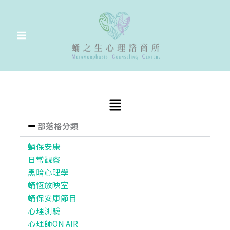
跳
至
主
要
內
容
Main
Menu
部落格分類
蛹保安康
日常觀察
黑暗心理學
蛹恆放映室
蛹保安康節目
心理測驗
心理師ON AIR