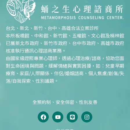
台北、新北、新竹、台中、高雄合法立案診所
本所板橋館、中和館、新竹館、五權館、文心館及楠梓館
已獲新北市政府、新竹市政府、台中市政府、高雄市政府
核准執行通訊心理諮商業務。
由國家級證照專業心理師，透過心理治療/諮商，協助您面
對生命困境與問題，緩解情緒與實質困擾，如：兒童早期
療育、家庭/人際關係、伴侶/婚姻諮商、個人焦慮/創傷/失
落/自我探索、性別議題。
全預約制、安全保密、性別友善
F
Y
L
I
a
o
i
n
c
u
n
s