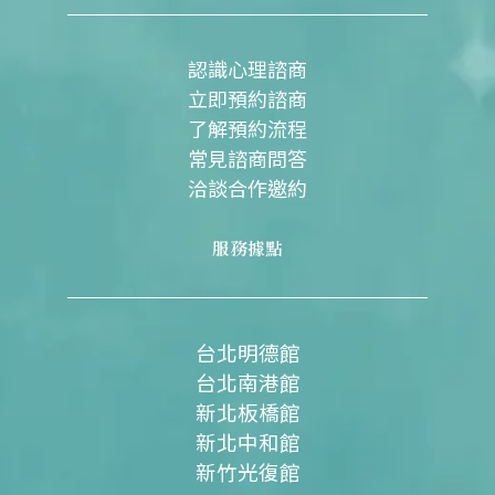
o
b
g
o
e
r
k
a
m
認識心理諮商
立即預約諮商
了解預約流程
常見諮商問答
洽談合作邀約
服務據點
台北明德館
台北南港館
新北板橋館
新北中和館
新竹光復館