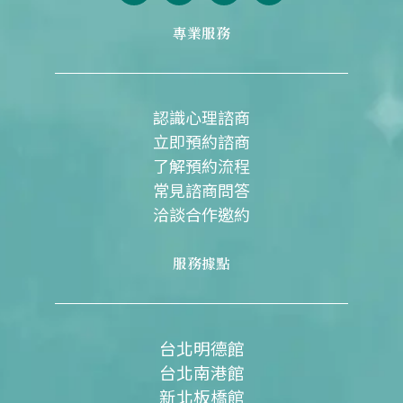
c
u
n
s
e
t
e
t
專業服務
b
u
a
o
b
g
o
e
r
k
a
m
認識心理諮商
立即預約諮商
了解預約流程
常見諮商問答
洽談合作邀約
服務據點
台北明德館
台北南港館
新北板橋館