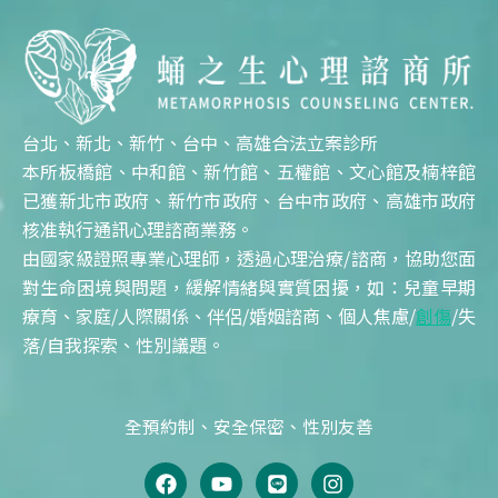
台北、新北、新竹、台中、高雄合法立案診所
本所板橋館、中和館、新竹館、五權館、文心館及楠梓館
已獲新北市政府、新竹市政府、台中市政府、高雄市政府
核准執行通訊心理諮商業務。
由國家級證照專業心理師，透過心理治療/諮商，協助您面
對生命困境與問題，緩解情緒與實質困擾，如：兒童早期
療育、家庭/人際關係、伴侶/婚姻諮商、個人焦慮/
創傷
/失
落/自我探索、性別議題。
全預約制、安全保密、性別友善
F
Y
L
I
a
o
i
n