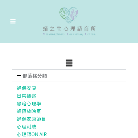
跳
至
主
要
內
容
Main
Menu
部落格分類
蛹保安康
日常觀察
黑暗心理學
蛹恆放映室
蛹保安康節目
心理測驗
心理師ON AIR