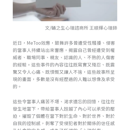
文/蛹之生心理諮商所 王順輝心理師
近日，MeToo效應，鼓舞許多曾遭受性騷擾、侵害
的當事人持續站出來響應，揭露自己曾經遭受到權
威者、職場同事、親友、認識的人、不熟的人傷害
的經驗。這些事件的內容往往既寫實又殘忍、既震
驚又令人心痛、既憤慨又讓人不捨，這些故事所呈
現的畫面，多數是沒有經歷過的人難以想像及承受
的。
這些令當事人痛苦不堪、渴求遺忘的回憶，往往在
發生地當下，帶給當事人超越了內心可以承受的壓
迫，摧毀了個體在當下對於生命、對於世界、對於
自我的控制感，剝奪了受侵犯者對於關係的信任感