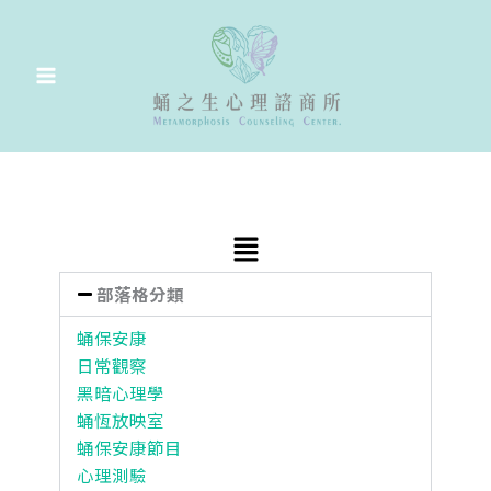
跳
至
主
要
內
容
Main
Menu
部落格分類
蛹保安康
日常觀察
黑暗心理學
蛹恆放映室
蛹保安康節目
心理測驗