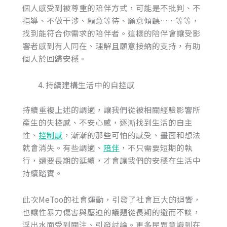
個人感受到被尊重的陪伴方式，可能是不批判、不
指導、不做干涉、願意等待、願意傾聽……等等，
找到能符合你需求的陪伴者。這樣的陪伴會讓受影
響者感到有人同在、理解且願意接納的支持，有助
個人於回歸安穩。
持續建構生活中的自控感
持續重複上述的調適，讓我們從被相關經驗影響所
產生的失控感、不安心感，逐漸找到生活的自主
性、
控制感
，漸漸的那些可怕的感受、畫面和想法
就會消失。有些調適、
陪伴
，不只需要短期的執
行，還要長期的延續，才會讓我們的安穩在生活中
持續踏實。
此次MeToo的社會運動，引發了社會巨大的迴響，
也讓性暴力傷害與壓迫的議題從長期的避而不談，
浮出水面受到關注、引發討論。更多民眾意識到在