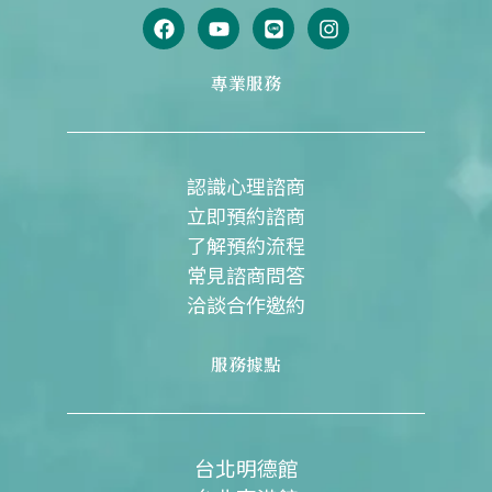
F
Y
L
I
a
o
i
n
c
u
n
s
e
t
e
t
專業服務
b
u
a
o
b
g
o
e
r
k
a
m
認識心理諮商
立即預約諮商
了解預約流程
常見諮商問答
洽談合作邀約
服務據點
台北明德館