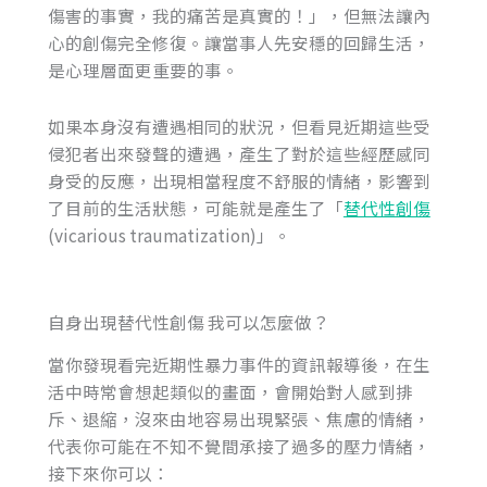
傷害的事實，我的痛苦是真實的！」，但無法讓內
心的創傷完全修復。讓當事人先安穩的回歸生活，
是心理層面更重要的事。
如果本身沒有遭遇相同的狀況，但看見近期這些受
侵犯者出來發聲的遭遇，產生了對於這些經歷感同
身受的反應，出現相當程度不舒服的情緒，影響到
了目前的生活狀態，可能就是產生了「
替代性創傷
(vicarious traumatization)」。
自身出現替代性創傷 我可以怎麼做？
當你發現看完近期性暴力事件的資訊報導後，在生
活中時常會想起類似的畫面，會開始對人感到排
斥、退縮，沒來由地容易出現緊張、焦慮的情緒，
代表你可能在不知不覺間承接了過多的壓力情緒，
接下來你可以：