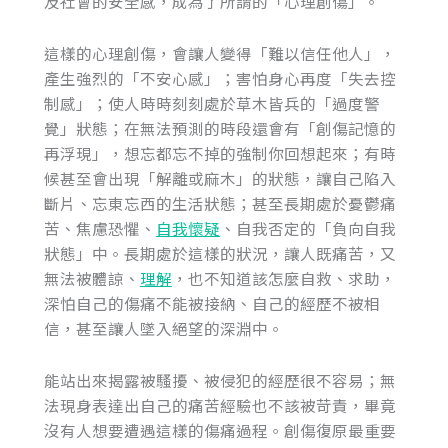
及社會的安全感，成為了所謂的「心理創傷」。
這樣的心理創傷，會讓人變得「難以信任他人」，
產生強烈的「不安心感」；害怕身心再度「失去控
制感」；使人時時刻刻處於草木皆兵的「過度警
覺」狀態；在無法預測的時段還會有「創傷記憶的
再浮現」，想忘都忘不掉的強制你回想起來；有時
候甚至會出現「解離或麻木」的狀態，讓自己陷入
斷片、忘東忘西的生活狀態；甚至長期處於憂鬱痛
苦、焦慮恐懼、
自我懷疑
、自我否定的「負向自我
狀態」中。長期處於這樣的狀況，讓人既痛苦，又
無法被體諒、
理解
，也不知道該怎麼自救、求助，
深怕自己的傷痛不能被接納、自己的經歷不被相
信，甚至讓人墜入絕望的深淵中。
能站出來揭露被騷擾、被侵犯的經歷很不容易；無
法現身表達出自己的痛苦經驗也不該被苛責，畢竟
沒有人想要遭遇這樣的傷痛過程。創傷復原最重要