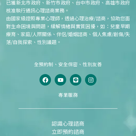
已獲新北市政府、新竹市政府、台中市政府、高雄市政府
核准執行通訊心理諮商業務。
由國家級證照專業心理師，透過心理治療/諮商，協助您面
對生命困境與問題，緩解情緒與實質困擾，如：兒童早期
療育、家庭/人際關係、伴侶/婚姻諮商、個人焦慮/創傷/失
落/自我探索、性別議題。
全預約制、安全保密、性別友善
F
Y
L
I
a
o
i
n
c
u
n
s
e
t
e
t
專業服務
b
u
a
o
b
g
o
e
r
k
a
m
認識心理諮商
立即預約諮商