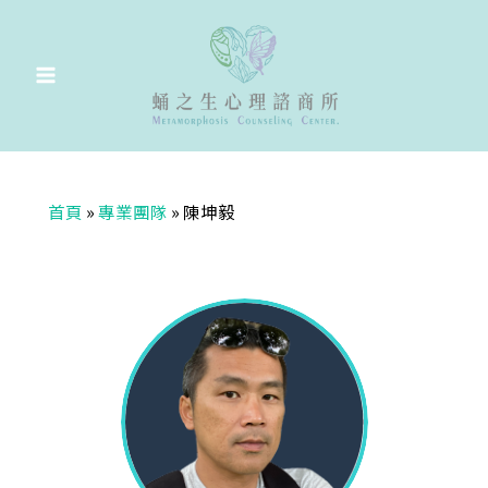
跳
至
主
要
內
容
首頁
»
專業團隊
»
陳坤毅