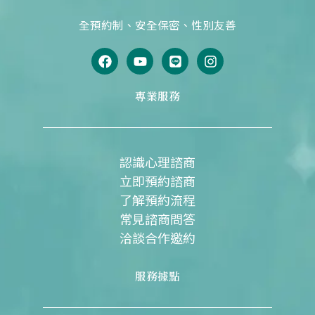
全預約制、安全保密、性別友善
F
Y
L
I
a
o
i
n
c
u
n
s
e
t
e
t
專業服務
b
u
a
o
b
g
o
e
r
k
a
m
認識心理諮商
立即預約諮商
了解預約流程
常見諮商問答
洽談合作邀約
服務據點