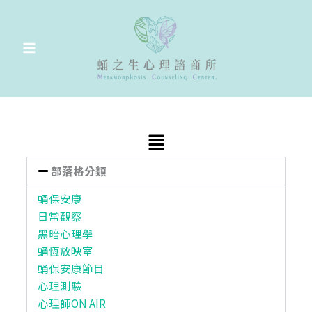
跳
至
主
要
內
容
Main
Menu
部落格分類
蛹保安康
日常觀察
黑暗心理學
蛹恆放映室
蛹保安康節目
心理測驗
心理師ON AIR