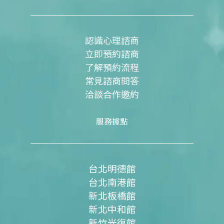
b
u
a
o
b
g
o
e
r
k
a
m
認識心理諮商
立即預約諮商
了解預約流程
常見諮商問答
洽談合作邀約
服務據點
台北明德館
台北南港館
新北板橋館
新北中和館
新竹光復館