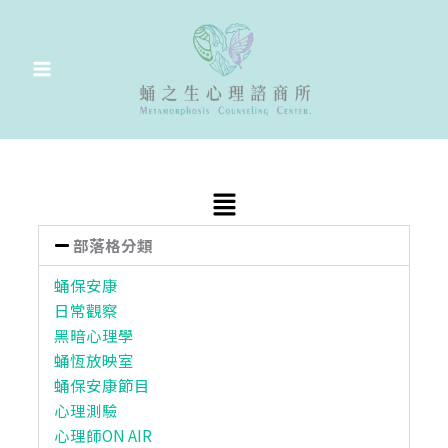
跳
至
主
要
內
容
Main
Menu
部落格分類
蛹保安康
日常觀察
黑暗心理學
蛹恆放映室
蛹保安康節目
心理測驗
心理師ON AIR