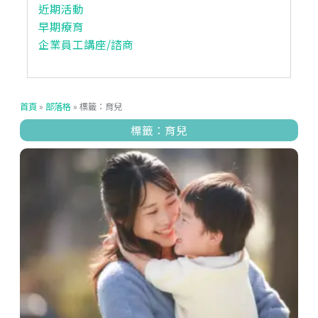
近期活動
早期療育
企業員工講座/諮商
首頁
»
部落格
»
標籤：育兒
標籤：育兒