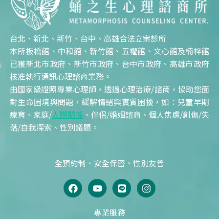
台北、新北、新竹、台中、高雄合法立案診所
本所板橋館、中和館、新竹館、五權館、文心館及楠梓館
已獲新北市政府、新竹市政府、台中市政府、高雄市政府
核准執行通訊心理諮商業務。
由國家級證照專業心理師，透過心理治療/諮商，協助您面
對生命困境與問題，緩解情緒與實質困擾，如：兒童早期
療育、家庭/
人際關係
、伴侶/婚姻諮商、個人焦慮/創傷/失
落/自我探索、性別議題。
全預約制、安全保密、性別友善
F
Y
L
I
a
o
i
n
c
u
n
s
e
t
e
t
專業服務