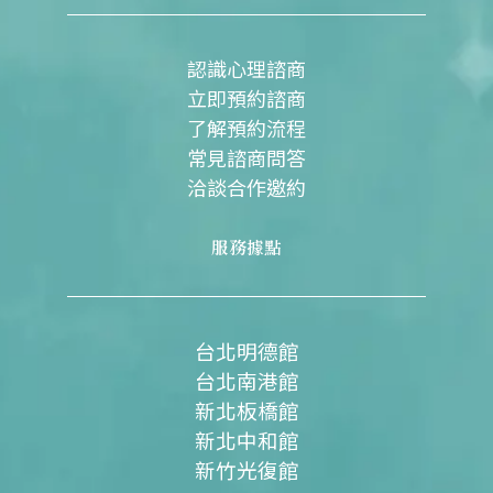
o
b
g
o
e
r
k
a
m
認識心理諮商
立即預約諮商
了解預約流程
常見諮商問答
洽談合作邀約
服務據點
台北明德館
台北南港館
新北板橋館
新北中和館
新竹光復館