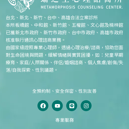
台北、新北、新竹、台中、高雄合法立案診所
本所板橋館、中和館、新竹館、五權館、文心館及楠梓館
已獲新北市政府、新竹市政府、台中市政府、高雄市政府
核准執行通訊心理諮商業務。
由國家級證照專業心理師，透過心理治療/諮商，協助您面
對生命困境與問題，緩解情緒與實質困擾，如：兒童早期
療育、家庭/人際關係、伴侶/婚姻諮商、個人焦慮/創傷/失
落/自我探索、性別議題。
全預約制、安全保密、性別友善
F
Y
L
I
a
o
i
n
c
u
n
s
e
t
e
t
專業服務
b
u
a