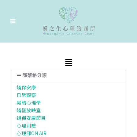
跳
至
主
要
內
容
Main
Menu
部落格分類
蛹保安康
日常觀察
黑暗心理學
蛹恆放映室
蛹保安康節目
心理測驗
心理師ON AIR