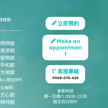
務據點
立即預約
Make an
北明德館
appointmen
北南港館
t
北板橋館
北中和館
客服專線
竹光復館
0968-070-620
長心理諮商所
中五權館)
營業時間
中文心館
週一至週六 09:00~21:00
雄楠梓館
國定假日除外