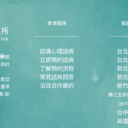
專業服務
服
認識心理諮商
台
楠梓館
立即預約諮商
台
市政府
了解預約流程
新
常見諮商問答
新
協助您
洽談合作邀約
新
兒童早
慮/創
蛹之生成
(台
台
高