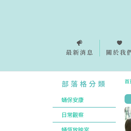
跳
至
主
要
內
容
最新消息
關於我
首
部落格分類
蛹保安康
日常觀察
蛹恆放映室