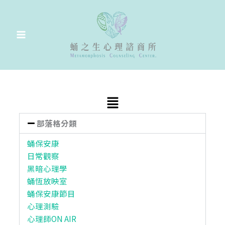
跳
至
主
要
內
容
Main
Menu
部落格分類
蛹保安康
日常觀察
黑暗心理學
蛹恆放映室
蛹保安康節目
心理測驗
心理師ON AIR