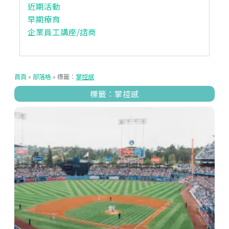
近期活動
早期療育
企業員工講座/諮商
首頁
»
部落格
»
標籤：
掌控感
標籤：掌控感