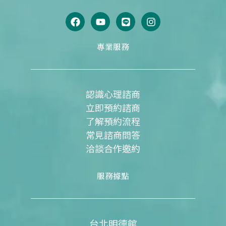
F
Y
L
I
a
o
i
n
c
u
n
s
e
t
e
t
專業服務
b
u
a
o
b
g
o
e
r
k
a
m
認識心理諮商
立即預約諮商
了解預約流程
常見諮商問答
洽談合作邀約
服務據點
台北明德館