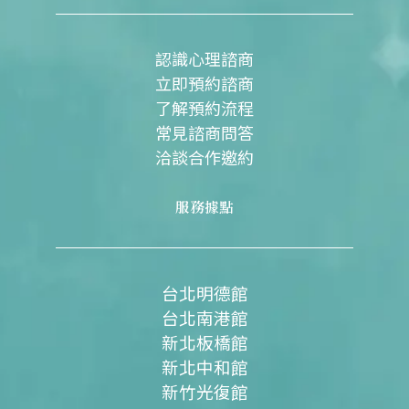
o
b
g
o
e
r
k
a
m
認識心理諮商
立即預約諮商
了解預約流程
常見諮商問答
洽談合作邀約
服務據點
台北明德館
台北南港館
新北板橋館
新北中和館
新竹光復館