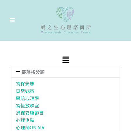
跳
至
主
要
內
容
Main
Menu
部落格分類
蛹保安康
日常觀察
黑暗心理學
蛹恆放映室
蛹保安康節目
心理測驗
心理師ON AIR