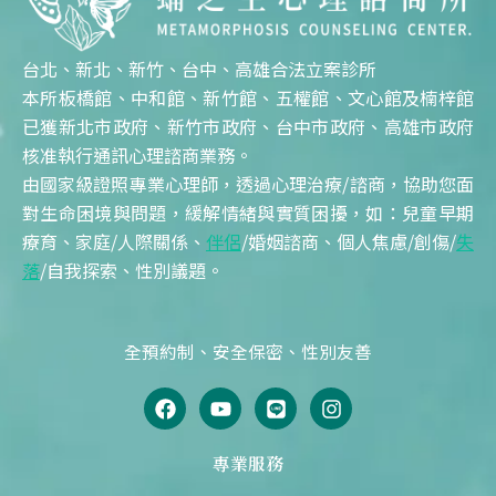
台北、新北、新竹、台中、高雄合法立案診所
本所板橋館、中和館、新竹館、五權館、文心館及楠梓館
已獲新北市政府、新竹市政府、台中市政府、高雄市政府
核准執行通訊心理諮商業務。
由國家級證照專業心理師，透過心理治療/諮商，協助您面
對生命困境與問題，緩解情緒與實質困擾，如：兒童早期
療育、家庭/人際關係、
伴侶
/婚姻諮商、個人焦慮/創傷/
失
落
/自我探索、性別議題。
全預約制、安全保密、性別友善
F
Y
L
I
a
o
i
n
c
u
n
s
e
t
e
t
專業服務
b
u
a