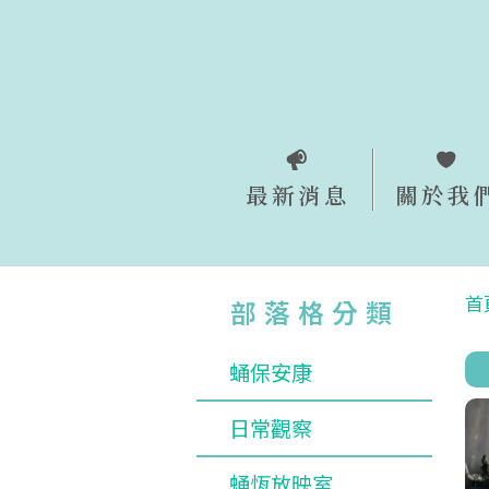
跳
至
主
要
內
容
最新消息
關於我
首
部落格分類
蛹保安康
日常觀察
蛹恆放映室