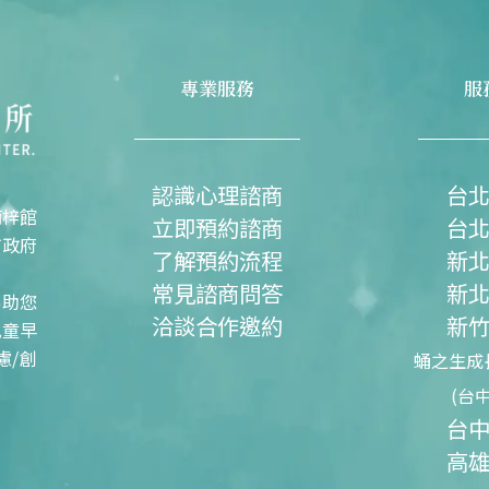
專業服務
服
認識心理諮商
台
楠梓館
立即預約諮商
台
市政府
了解預約流程
新
常見諮商問答
新
協助您
洽談合作邀約
新
兒童早
慮/創
蛹之生成
(台
台
高