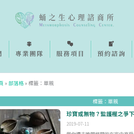
們
專業團隊
服務項目
預約諮詢​
頁
»
部落格
»
標籤：單親
標籤：單親
珍寶或無物？監護權之爭
2019-07-11
當你週末晚間悠閒的在家中享受