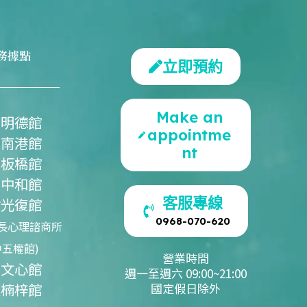
務據點
立即預約
Make an
北明德館
appointme
北南港館
nt
北板橋館
北中和館
客服專線
竹光復館
0968-070-620
長心理諮商所
中五權館)
營業時間
中文心館
週一至週六 09:00~21:00
雄楠梓館
國定假日除外