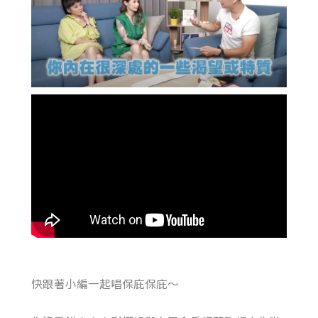
快跟著小編一起唱保庇保庇～