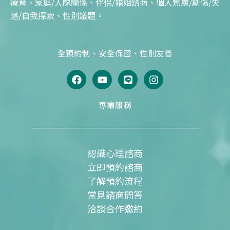
療育、家庭/人際關係、伴侶/婚姻諮商、個人焦慮/創傷/失
落/自我探索、性別議題。
全預約制、安全保密、性別友善
F
Y
L
I
a
o
i
n
c
u
n
s
e
t
e
t
專業服務
b
u
a
o
b
g
o
e
r
k
a
m
認識心理諮商
立即預約諮商
了解預約流程
常見諮商問答
洽談合作邀約