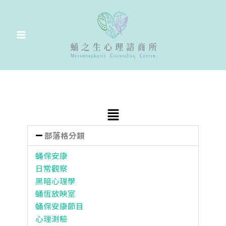
跳
至
主
要
內
容
Main
Menu
部落格分類
蛹保安康
日常觀察
黑暗心理學
蛹恆放映室
蛹保安康節目
心理測驗