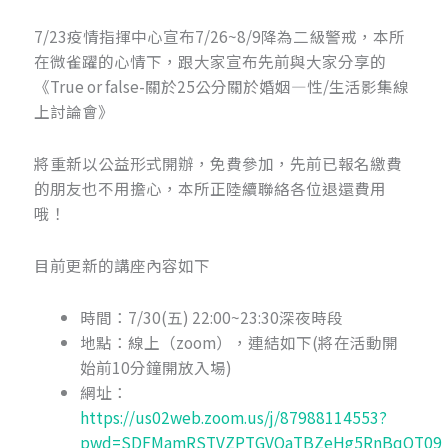
7/23疫情指揮中心宣布7/26~8/9降為二級警戒，本所
在微雀躍的心情下，跟大家宣布先前與大家分享的​
《True or false-關於25公分關於婚姻—性/生活影集線
上討論會》​
將重新以公益形式開辦，免費參加，先前已報名繳費
的朋友也不用擔心，本所正陸續聯絡各位退還費用
哦！​
​目前更新的講座內容如下​
時間：7/30(五) 22:00~23:30深夜時段​
​地點：線上（zoom），連結如下(將在活動開
始前10分鐘開放入場)​
網址：
https://us02web.zoom.us/j/87988114553?
pwd=SDFMamRSTVZPTGVOaTBZeHg5RnBqQT09​