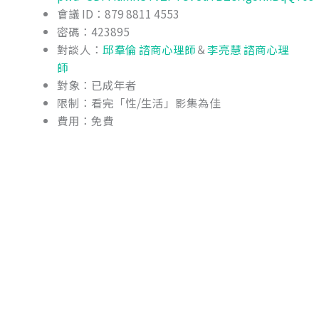
會議 ID：879 8811 4553​
密碼：423895​
對談人：
邱羣倫 諮商心理師
＆
李亮慧 諮商心理
師​
對象：已成年者​
限制：看完「性/生活」影集為佳​
費用：免費​