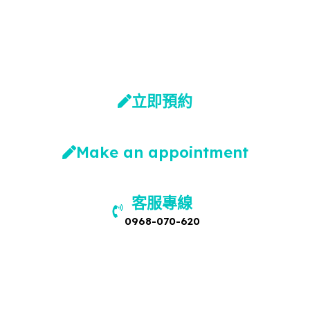
(台中五權館)
台中文心館
高雄楠梓館
立即預約
Make an appointment
客服專線
0968-070-620
營業時間
週一至週六 09:00~21:00
國定假日除外