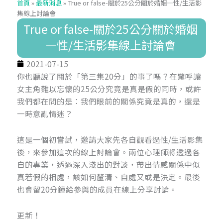
首頁
»
最新消息
»
True or false-關於25公分關於婚姻—性/生活影
集線上討論會
True or false-關於25公分關於婚姻
—性/生活影集線上討論會
2021-07-15
你也聽說了關於「第三集20分」的事了嗎？在驚呼讓
女主角難以忘懷的25公分究竟是真是假的同時，或許
我們都在問的是：我們眼前的關係究竟是真的，還是
一時意亂情迷？​
​這是一個初嘗試，邀請大家先各自觀看過性/生活影集
後，來參加這次的線上討論會。兩位心理師將透過各
自的專業，透過深入淺出的對談，帶出情感關係中似
真若假的相處，該如何釐清、自處又或是決定。最後
也會留20分鐘給參與的成員在線上分享討論。​
更新！