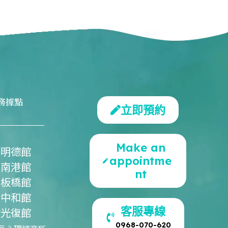
務據點
立即預約
Make an
北明德館
appointme
北南港館
nt
北板橋館
北中和館
客服專線
竹光復館
0968-070-620