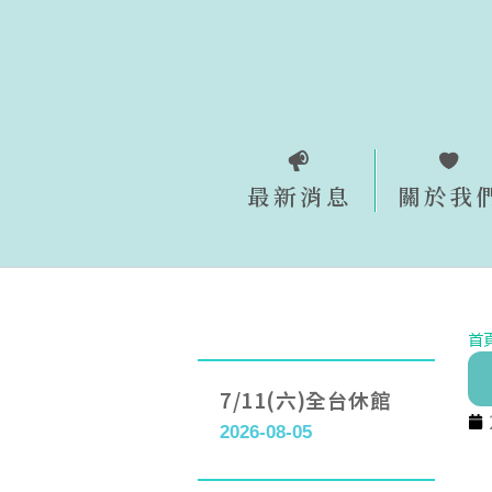
跳
至
主
要
內
容
最新消息
關於我
首
7/11(六)全台休館
2026-08-05