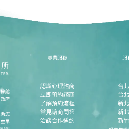
專業服務
服
認識心理諮商
台
楠梓館
立即預約諮商
台
市政府
了解預約流程
新
常見諮商問答
新
協助您
洽談合作邀約
新
兒童早
慮/創