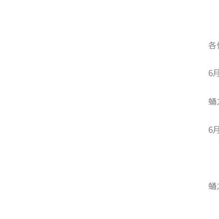
各
6
蛹
6
蛹