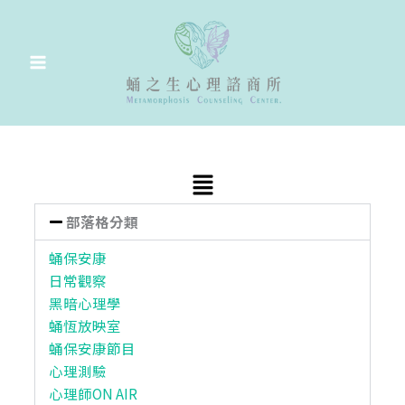
跳
至
主
要
內
容
Main
Menu
部落格分類
蛹保安康
日常觀察
黑暗心理學
蛹恆放映室
蛹保安康節目
心理測驗
心理師ON AIR