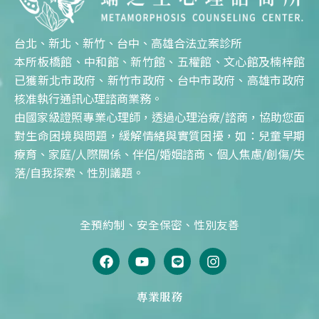
台北、新北、新竹、台中、高雄合法立案診所
本所板橋館、中和館、新竹館、五權館、文心館及楠梓館
已獲新北市政府、新竹市政府、台中市政府、高雄市政府
核准執行通訊心理諮商業務。
由國家級證照專業心理師，透過心理治療/諮商，協助您面
對生命困境與問題，緩解情緒與實質困擾，如：兒童早期
療育、家庭/人際關係、伴侶/婚姻諮商、個人焦慮/創傷/失
落/自我探索、性別議題。
全預約制、安全保密、性別友善
F
Y
L
I
a
o
i
n
c
u
n
s
e
t
e
t
專業服務
b
u
a