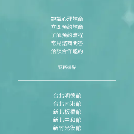
o
b
g
o
e
r
k
a
m
認識心理諮商
立即預約諮商
了解預約流程
常見諮商問答
洽談合作邀約
服務據點
台北明德館
台北南港館
新北板橋館
新北中和館
新竹光復館