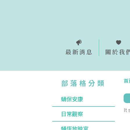
跳
至
主
要
內
容
最新消息
關於我
首
部落格分類
蛹保安康
It
日常觀察
蛹恆放映室