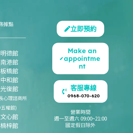
務據點
立即預約
Make an
北明德館
appointme
北南港館
nt
北板橋館
北中和館
客服專線
竹光復館
0968-070-620
長心理諮商所
中五權館)
營業時間
中文心館
週一至週六 09:00~21:00
雄楠梓館
國定假日除外