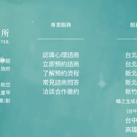
專業服務
服
認識心理諮商
台
楠梓館
立即預約諮商
台
市政府
了解預約流程
新
常見諮商問答
新
協助您
洽談合作邀約
新
兒童早
慮/創
蛹之生成
(台
台
高