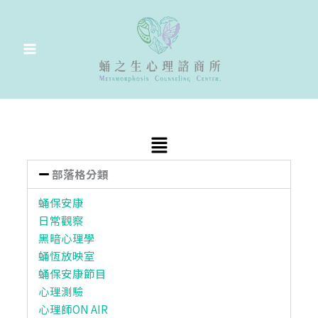
跳
至
主
要
內
容
Main
Menu
部落格分類
蛹保安康
日常觀察
黑暗心理學
蛹恆放映室
蛹保安康節目
心理測驗
心理師ON AIR