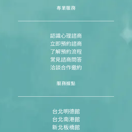
c
u
n
s
e
t
e
t
專業服務
b
u
a
o
b
g
o
e
r
k
a
m
認識心理諮商
立即預約諮商
了解預約流程
常見諮商問答
洽談合作邀約
服務據點
台北明德館
台北南港館
新北板橋館