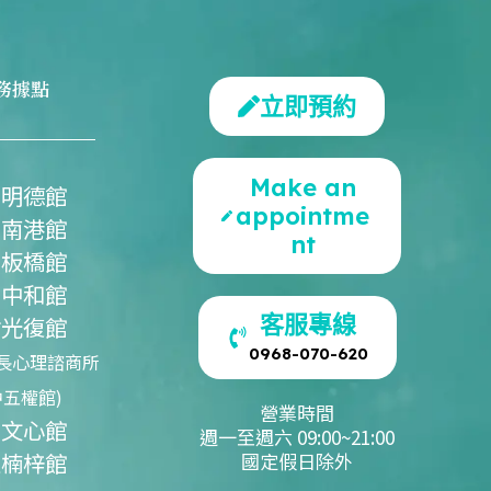
務據點
立即預約
Make an
北明德館
appointme
北南港館
nt
北板橋館
北中和館
客服專線
竹光復館
0968-070-620
長心理諮商所
中五權館)
營業時間
中文心館
週一至週六 09:00~21:00
雄楠梓館
國定假日除外