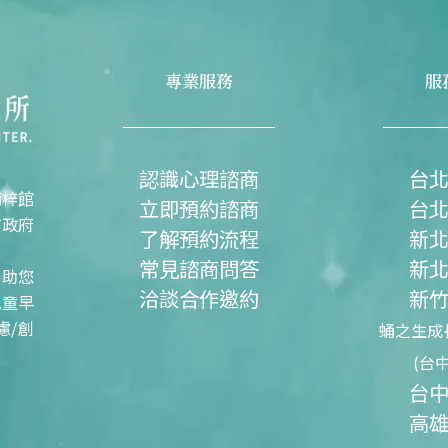
專業服務
服
認識心理諮商
台
楠梓館
立即預約諮商
台
市政府
了解預約流程
新
常見諮商問答
新
協助您
洽談合作邀約
新
兒童早
慮/創
蛹之生成
(台
台
高