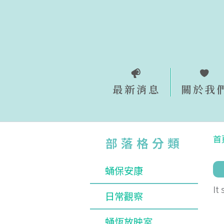
跳
至
主
要
內
容
最新消息
關於我
首
部落格分類
蛹保安康
It
日常觀察
蛹恆放映室