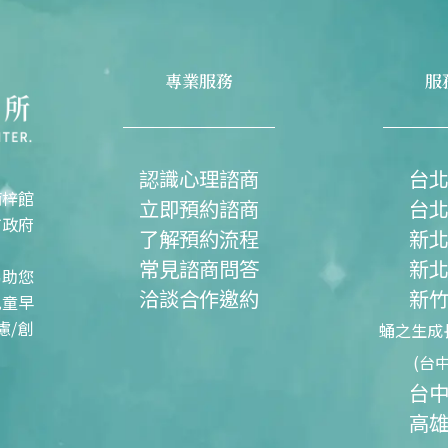
專業服務
服
認識心理諮商
台
楠梓館
立即預約諮商
台
市政府
了解預約流程
新
常見諮商問答
新
協助您
洽談合作邀約
新
兒童早
慮/創
蛹之生成
(台
台
高