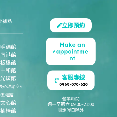
務據點
立即預約
Make an
北明德館
appointme
北南港館
nt
北板橋館
北中和館
客服專線
竹光復館
0968-070-620
長心理諮商所
中五權館)
營業時間
中文心館
週一至週六 09:00~21:00
雄楠梓館
國定假日除外