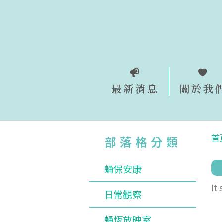
跳
至
主
要
內
容
最新消息
關於我
首
部落格分類
蛹保安康
It
日常觀察
蛹恆放映室