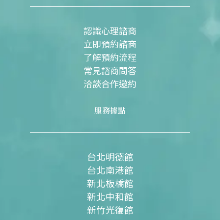
o
b
g
o
e
r
k
a
m
認識心理諮商
立即預約諮商
了解預約流程
常見諮商問答
洽談合作邀約
服務據點
台北明德館
台北南港館
新北板橋館
新北中和館
新竹光復館