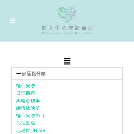
跳
至
主
要
內
容
Main
Menu
部落格分類
蛹保安康
日常觀察
黑暗心理學
蛹恆放映室
蛹保安康節目
心理測驗
心理師ON AIR