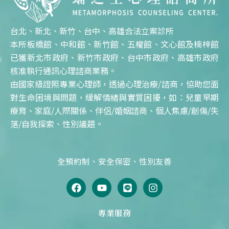
台北、新北、新竹、台中、高雄合法立案診所
本所板橋館、中和館、新竹館、五權館、文心館及楠梓館
已獲新北市政府、新竹市政府、台中市政府、高雄市政府
核准執行通訊心理諮商業務。
由國家級證照專業心理師，透過心理治療/諮商，協助您面
對生命困境與問題，緩解情緒與實質困擾，如：兒童早期
療育、家庭/人際關係、伴侶/婚姻諮商、個人焦慮/創傷/失
落/自我探索、性別議題。
全預約制、安全保密、性別友善
F
Y
L
I
a
o
i
n
c
u
n
s
e
t
e
t
專業服務
b
u
a