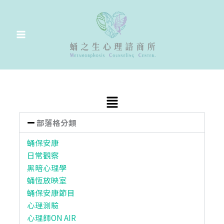
跳
至
主
要
內
容
Main
Menu
部落格分類
蛹保安康
日常觀察
黑暗心理學
蛹恆放映室
蛹保安康節目
心理測驗
心理師ON AIR