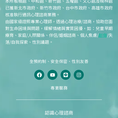
本所板橋館、中和館、新竹館、五權館、文心館及楠梓館
已獲新北市政府、新竹市政府、台中市政府、高雄市政府
核准執行通訊心理諮商業務。
由國家級證照專業心理師，透過心理治療/諮商，協助您面
對生命困境與問題，緩解情緒與實質困擾，如：兒童早期
療育、家庭/人際關係、伴侶/婚姻諮商、個人焦慮/
創傷
/失
落/自我探索、性別議題。
全預約制、安全保密、性別友善
F
Y
L
I
a
o
i
n
c
u
n
s
e
t
e
t
專業服務
b
u
a
o
b
g
o
e
r
k
a
m
認識心理諮商