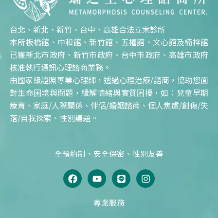
台北、新北、新竹、台中、高雄合法立案診所
本所板橋館、中和館、新竹館、五權館、文心館及楠梓館
已獲新北市政府、新竹市政府、台中市政府、高雄市政府
核准執行通訊心理諮商業務。
由國家級證照專業心理師，透過心理治療/諮商，協助您面
對生命困境與問題，緩解情緒與實質困擾，如：兒童早期
療育、家庭/人際關係、伴侶/婚姻諮商、個人焦慮/創傷/失
落/自我探索、性別議題。
全預約制、安全保密、性別友善
F
Y
L
I
a
o
i
n
c
u
n
s
e
t
e
t
專業服務
b
u
a