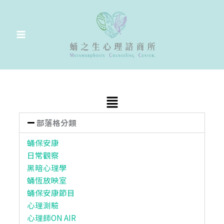
跳
至
主
要
內
容
Main
Menu
部落格分類
蛹保安康
日常觀察
黑暗心理學
蛹恆放映室
蛹保安康節目
心理測驗
心理師ON AIR