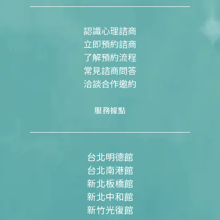
o
b
g
o
e
r
k
a
m
認識心理諮商
立即預約諮商
了解預約流程
常見諮商問答
洽談合作邀約
服務據點
台北明德館
台北南港館
新北板橋館
新北中和館
新竹光復館